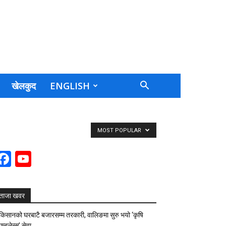
खेलकुद
ENGLISH
MOST POPULAR
Facebook
YouTube
Channel
ताजा खवर
किसानको घरबाटै बजारसम्म तरकारी, वालिङमा सुरु भयो ‘कृषि
एम्बुलेन्स’ सेवा