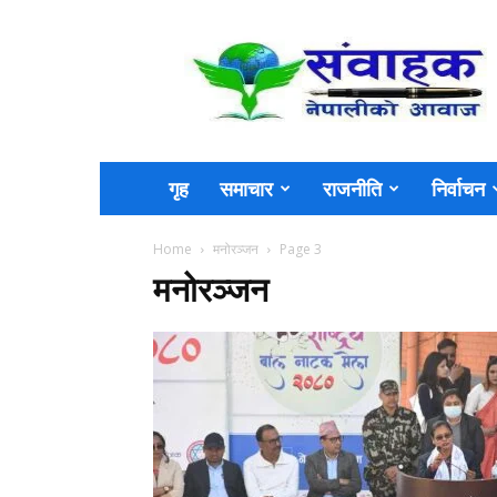
Sambahak
गृह
समाचार
राजनीति
निर्वाचन
Home
मनोरञ्जन
Page 3
मनोरञ्जन