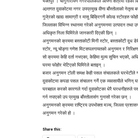
भक्तपुर । चाँगुनारायण नगरपालिकाले आफ्नो क्षेत्रमा रहक
अन्र्तगत दुवाकोटमा नगर उपप्रमुख वीणा बाँस्तोलाको नेतृत्व 
गुजे्रको खाद्य सामाग्री र मासु बिक्रिगर्ने कोल्ड स्टोरहरु फो
जिल्लाका विभिन्न स्थानमा गरेको अनुगमनमा उत्पादन तथा उ
अधिकृत निला घिमिरेले जानकारी दिएकी छिन् ।
अनुगमनको क्रममा बस्ताकोटी मिनी स्टोर, बस्ताकोटी दुध डे
स्टोर, न्यू चोङ्गा गणेश मिटसपलगायतको अनुगमन र निरिक्
सो क्रममा केहि दर्ता नभएका, केहिमा मुल्य सुचिन भएको, अध
घरमा फोहोर भेटिएको घिमिरेले बताइन् ।
बजार अनुगमन टोली समक्ष केही पसल संचालकले घरभेटीले गर्
दुवाकोटमा कपडा पसल संचालन गर्ने एक व्यवसायीले भनिन् घरको
घरबहाल करको कारणले गर्दा दुवाकोटका धेरै घरधनीहरुले पसल
गर्न नपाएको उप प्रमुख बाँस्तोलासंंग गुनासो गरेका छन् ।
अनुगमनको क्रममा राष्ट्रिय उपभोक्ता मञ्च, जिल्ला प्रशासन 
अनुगमन गरेको हो ।
Share this: