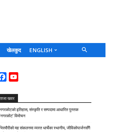
खेलकुद
ENGLISH
Facebook
YouTube
Channel
ताजा खवर
नगरकोटको इतिहास, संस्कृति र सम्पदामा आधारित पुस्तक
‘नगरकोट’ विमोचन
भिरमौरीको मह संकलनमा व्यस्त धार्चेका स्थानीय, जीविकोपार्जनसँगै