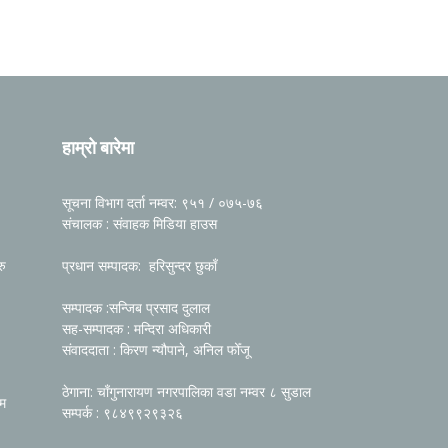
हाम्रो बारेमा
सूचना विभाग दर्ता नम्वर: ९५१ / ०७५-७६
संचालक : संवाहक मिडिया हाउस
रु
प्रधान सम्पादक: हरिसुन्दर छुकाँ
सम्पादक :सन्जिब प्रसाद दुलाल
सह-सम्पादक : मन्दिरा अधिकारी
संवाददाता : किरण न्यौपाने, अनिल फोँजू
ठेगाना: चाँगुनारायण नगरपालिका वडा नम्वर ८ सुडाल
रम
सम्पर्क : ९८४९९२९३२६