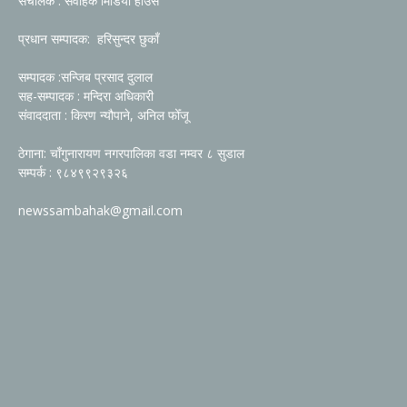
संचालक : संवाहक मिडिया हाउस
प्रधान सम्पादक: हरिसुन्दर छुकाँ
सम्पादक :सन्जिब प्रसाद दुलाल
सह-सम्पादक : मन्दिरा अधिकारी
संवाददाता : किरण न्यौपाने, अनिल फोँजू
ठेगाना: चाँगुनारायण नगरपालिका वडा नम्वर ८ सुडाल
सम्पर्क : ९८४९९२९३२६
newssambahak@gmail.com