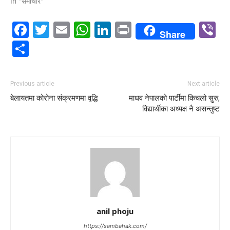
In "समाचार"
Facebook
Twitter
Email
WhatsApp
LinkedIn
Print
V
Share
Share
Previous article
Next article
बेलायतमा कोरोना संक्रमणमा वृद्धि
माधव नेपालको पार्टीमा किचलो सुरु,
विद्यार्थीका अध्यक्ष नै असन्तुष्ट
anil phoju
https://sambahak.com/