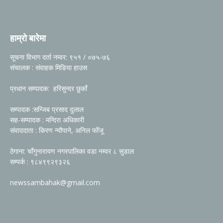
हाम्रो बारेमा
सूचना विभाग दर्ता नम्वर: ९५१ / ०७५-७६
संचालक : संवाहक मिडिया हाउस
प्रधान सम्पादक: हरिसुन्दर छुकाँ
सम्पादक :सन्जिब प्रसाद दुलाल
सह-सम्पादक : मन्दिरा अधिकारी
संवाददाता : किरण न्यौपाने, अनिल फोँजू
ठेगाना: चाँगुनारायण नगरपालिका वडा नम्वर ८ सुडाल
सम्पर्क : ९८४९९२९३२६
newssambahak@gmail.com