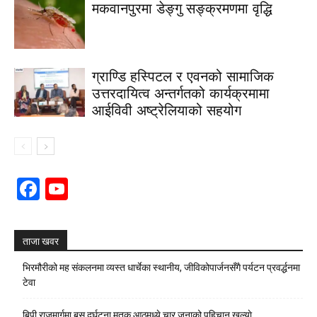
मकवानपुरमा डेङ्गु सङ्क्रमणमा वृद्धि
ग्राण्डि हस्पिटल र एवनको सामाजिक
उत्तरदायित्व अन्तर्गतको कार्यक्रमामा
आईविवी अष्ट्रेलियाको सहयोग
Facebook
YouTube
Channel
ताजा खवर
भिरमौरीको मह संकलनमा व्यस्त धार्चेका स्थानीय, जीविकोपार्जनसँगै पर्यटन प्रवर्द्धनमा
टेवा
बिपी राजमार्गमा बस दुर्घटना मृतक आठमध्ये चार जनाको पहिचान खुल्याे