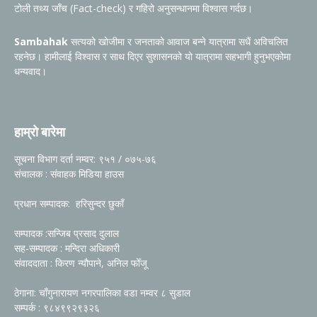
टोली तथ्य जाँच (Fact-check) र गहिरो अनुसन्धानमा विश्वास गर्दछ।
Sambahak
सत्यको खोजीमा र जनताको आवाज बन्ने यात्रामा सधैं अविचलित
रहनेछ। हामीलाई विश्वास र साथ दिएर सुशासनको यो यात्रामा सहभागी हुनुभएकोमा
धन्यवाद।
हाम्रो बारेमा
सूचना विभाग दर्ता नम्वर: ९५१ / ०७५-७६
संचालक : संवाहक मिडिया हाउस
प्रधान सम्पादक: हरिसुन्दर छुकाँ
सम्पादक :सन्जिब प्रसाद दुलाल
सह-सम्पादक : मन्दिरा अधिकारी
संवाददाता : किरण न्यौपाने, अनिल फोँजू
ठेगाना: चाँगुनारायण नगरपालिका वडा नम्वर ८ सुडाल
सम्पर्क : ९८४९९२९३२६