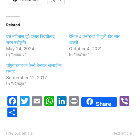
Related
दस महिनामा दुई हजार विदेशीलाई
दैनिक ७ करोडको बिजुली खेर जान
श्रम स्वीकृति
थाल्यो
May 24, 2024
October 4, 2021
In "समाचार"
In "निर्वाचन"
चाँगुनारायणका केसी बेसबल खेलाडीमा
छनोट
September 12, 2017
In "खेलकुद"
Facebook
Twitter
Email
WhatsApp
LinkedIn
Print
V
Share
Share
Previous article
Next article