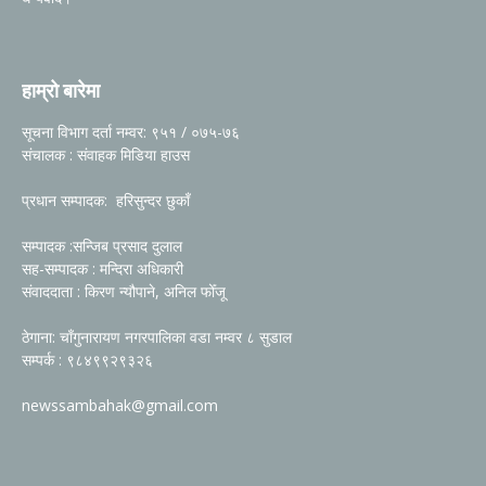
हाम्रो बारेमा
सूचना विभाग दर्ता नम्वर: ९५१ / ०७५-७६
संचालक : संवाहक मिडिया हाउस
प्रधान सम्पादक: हरिसुन्दर छुकाँ
सम्पादक :सन्जिब प्रसाद दुलाल
सह-सम्पादक : मन्दिरा अधिकारी
संवाददाता : किरण न्यौपाने, अनिल फोँजू
ठेगाना: चाँगुनारायण नगरपालिका वडा नम्वर ८ सुडाल
सम्पर्क : ९८४९९२९३२६
newssambahak@gmail.com