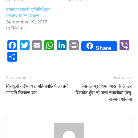
बारामा माओवादी प्रतिनिधिद्वारा
मतपत्र च्यात्ने प्रयास
September 19, 2017
In "निर्वाचन"
Facebook
Twitter
Email
WhatsApp
LinkedIn
Print
V
Share
Share
Previous article
Next article
त्रिशूली नदीमा १८ महिनापछि फेला पर्‍यो
हिमाचल प्रदेशमा ग्यास सिलिन्डर
गणपति डिलक्स बस
विस्फोट हुँदा नौ जना नेपालीको मृत्यु,
सल्यान शोकमा