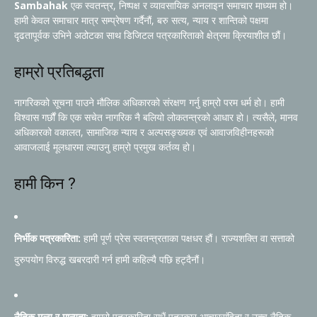
Sambahak
एक स्वतन्त्र, निष्पक्ष र व्यावसायिक अनलाइन समाचार माध्यम हो।
हामी केवल समाचार मात्र सम्प्रेषण गर्दैनौं, बरु सत्य, न्याय र शान्तिको पक्षमा
दृढतापूर्वक उभिने अठोटका साथ डिजिटल पत्रकारिताको क्षेत्रमा क्रियाशील छौं।
हाम्रो प्रतिबद्धता
नागरिकको सूचना पाउने मौलिक अधिकारको संरक्षण गर्नु हाम्रो परम धर्म हो। हामी
विश्वास गर्छौं कि एक सचेत नागरिक नै बलियो लोकतन्त्रको आधार हो। त्यसैले, मानव
अधिकारको वकालत, सामाजिक न्याय र अल्पसङ्ख्यक एवं आवाजविहीनहरूको
आवाजलाई मूलधारमा ल्याउनु हाम्रो प्रमुख कर्तव्य हो।
हामी किन ?
निर्भीक पत्रकारिता:
हामी पूर्ण प्रेस स्वतन्त्रताका पक्षधर हौं। राज्यशक्ति वा सत्ताको
दुरुपयोग विरुद्ध खबरदारी गर्न हामी कहिल्यै पछि हट्दैनौं।
नैतिक मूल्य र मान्यता:
हाम्रो पत्रकारिता सधैं पत्रकार आचारसंहिता र उच्च नैतिक