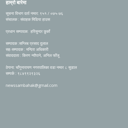
हाम्रो बारेमा
सूचना विभाग दर्ता नम्वर: ९५१ / ०७५-७६
संचालक : संवाहक मिडिया हाउस
प्रधान सम्पादक: हरिसुन्दर छुकाँ
सम्पादक :सन्जिब प्रसाद दुलाल
सह-सम्पादक : मन्दिरा अधिकारी
संवाददाता : किरण न्यौपाने, अनिल फोँजू
ठेगाना: चाँगुनारायण नगरपालिका वडा नम्वर ८ सुडाल
सम्पर्क : ९८४९९२९३२६
newssambahak@gmail.com