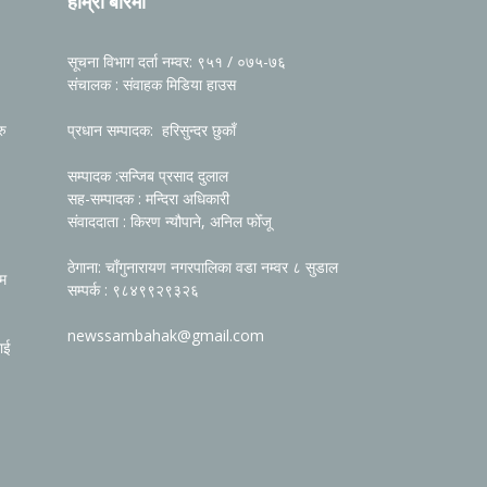
हाम्रो बारेमा
सूचना विभाग दर्ता नम्वर: ९५१ / ०७५-७६
संचालक : संवाहक मिडिया हाउस
रु
प्रधान सम्पादक: हरिसुन्दर छुकाँ
सम्पादक :सन्जिब प्रसाद दुलाल
सह-सम्पादक : मन्दिरा अधिकारी
संवाददाता : किरण न्यौपाने, अनिल फोँजू
ठेगाना: चाँगुनारायण नगरपालिका वडा नम्वर ८ सुडाल
रम
सम्पर्क : ९८४९९२९३२६
newssambahak@gmail.com
ाई