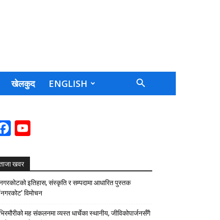
खेलकुद
ENGLISH
Facebook
YouTube
Channel
ताजा खवर
नगरकोटको इतिहास, संस्कृति र सम्पदामा आधारित पुस्तक
‘नगरकोट’ विमोचन
भिरमौरीको मह संकलनमा व्यस्त धार्चेका स्थानीय, जीविकोपार्जनसँगै