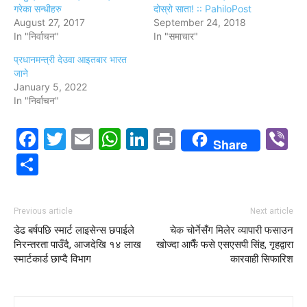
गरेका सन्धीहरु
दोस्रो साता! :: PahiloPost
August 27, 2017
September 24, 2018
In "निर्वाचन"
In "समाचार"
प्रधानमन्त्री देउवा आइतबार भारत
जाने
January 5, 2022
In "निर्वाचन"
Facebook
Twitter
Email
WhatsApp
LinkedIn
Print
V
Share
Share
Previous article
Next article
डेढ बर्षपछि स्मार्ट लाइसेन्स छपाईले
चेक चोर्नेसँग मिलेर व्यापारी फसाउन
निरन्तरता पाउँदै, आजदेखि १४ लाख
खोज्दा आफैँ फसे एसएसपी सिंह, गृहद्वारा
स्मार्टकार्ड छाप्दै विभाग
कारवाही सिफारिश