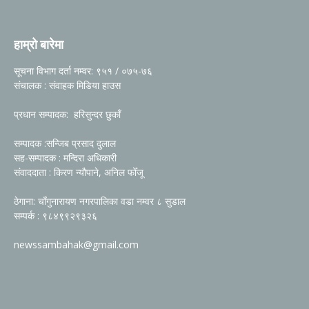
हाम्रो बारेमा
सूचना विभाग दर्ता नम्वर: ९५१ / ०७५-७६
संचालक : संवाहक मिडिया हाउस
प्रधान सम्पादक: हरिसुन्दर छुकाँ
सम्पादक :सन्जिब प्रसाद दुलाल
सह-सम्पादक : मन्दिरा अधिकारी
संवाददाता : किरण न्यौपाने, अनिल फोँजू
ठेगाना: चाँगुनारायण नगरपालिका वडा नम्वर ८ सुडाल
सम्पर्क : ९८४९९२९३२६
newssambahak@gmail.com