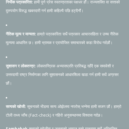
निर्भीक पत्रकारिता:
हामी पूर्ण प्रेस स्वतन्त्रताका पक्षधर हौं। राज्यशक्ति वा सत्ताको
दुरुपयोग विरुद्ध खबरदारी गर्न हामी कहिल्यै पछि हट्दैनौं।
नैतिक मूल्य र मान्यता:
हाम्रो पत्रकारिता सधैं पत्रकार आचारसंहिता र उच्च नैतिक
मूल्यमा आधारित छ। हामी भ्रामक र प्रायोजित समाचारको कडा विरोध गर्दछौं।
सुशासन र लोकतन्त्र:
लोकतान्त्रिक अभ्यासप्रति प्रतिबद्ध रहँदै एक समावेशी र
उत्तरदायी राष्ट्र निर्माणका लागि सुशासनको आधारशिला खडा गर्न हामी सधैं अग्रसर
छौं।
सत्यको खोजी:
सूचनाको भीडमा सत्य ओझेलमा नपरोस् भन्नेमा हामी सजग छौं। हाम्रो
टोली तथ्य जाँच (Fact-check) र गहिरो अनुसन्धानमा विश्वास गर्दछ।
Sambahak
सत्यको खोजीमा र जनताको आवाज बन्ने यात्रामा सधैं अविचलित