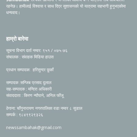
रहनेछ। हामीलाई विश्वास र साथ दिएर सुशासनको यो यात्रामा सहभागी हुनुभएकोमा
धन्यवाद।
हाम्रो बारेमा
सूचना विभाग दर्ता नम्वर: ९५१ / ०७५-७६
संचालक : संवाहक मिडिया हाउस
प्रधान सम्पादक: हरिसुन्दर छुकाँ
सम्पादक :सन्जिब प्रसाद दुलाल
सह-सम्पादक : मन्दिरा अधिकारी
संवाददाता : किरण न्यौपाने, अनिल फोँजू
ठेगाना: चाँगुनारायण नगरपालिका वडा नम्वर ८ सुडाल
सम्पर्क : ९८४९९२९३२६
newssambahak@gmail.com