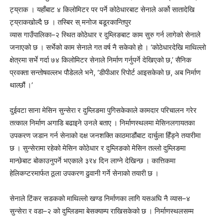
ट्य्राक । यहाँबाट ४ किलोमिटर पर पर्ने कोठेधारबाट सेनाले अर्को सातादेखि
ट्य्राकखोल्दै छ । तस्बिर स् मनोज बडूरकान्तिपुर
व्यास गाउँपालिका–२ स्थित कोठेधार र दुम्लिङबाट काम सुरु गर्न लागेको सेनाले
जनाएको छ । सर्भेको काम सेनाले गत वर्ष नै सकेको हो । ‘कोठेधारदेखि माथिल्लो
क्षेत्रमा सर्भे गर्दा ७४ किलोमिटर सेनाले निर्माण गर्नुपर्ने देखिएको छ,’ सैनिक
प्रवक्ता सन्तोषवल्लभ पौडेलले भने, ‘डीपीआर रिपोर्ट आइसकेको छ, अब निर्माण
थाल्छौं ।’
दुईवटा साना मेसिन सुन्सेरा र दुम्लिङमा पुगिसकेकाले कामदार परिचालन गरेर
तत्काल निर्माण अगाडि बढाइने उनले बताए । निर्माणस्थलमा मेसिनलगायतका
उपकरण जडान गर्न सेनाको दक्ष जनशक्ति काठमाडौंबाट दार्चुला हिँड्ने तयारीमा
छ । सुन्सेरामा रहेको मेसिन कोठेधार र दुम्लिङको मेसिन तल्लो दुम्लिङमा
मान्छेबाट बोकाउनुपर्ने भएकाले ३र४ दिन लाग्ने देखिन्छ । कात्तिकमा
हेलिकप्टरमार्फत ठूला उपकरण ढुवानी गर्ने सेनाको तयारी छ ।
सेनाले टिंकर सडकको माथिल्लो खण्ड निर्माणका लागि यसअघि नै व्यास–४
सुन्सेरा र वडा–२ को दुम्लिङमा बेसक्याम्प राखिसकेको छ । निर्माणस्थलसम्म