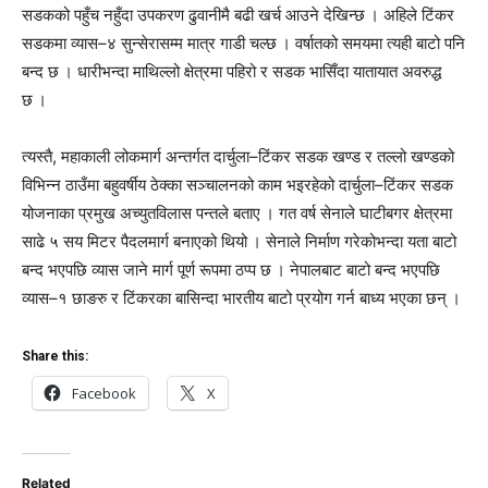
सडकको पहुँच नहुँदा उपकरण ढुवानीमै बढी खर्च आउने देखिन्छ । अहिले टिंकर
सडकमा व्यास–४ सुन्सेरासम्म मात्र गाडी चल्छ । वर्षातको समयमा त्यही बाटो पनि
बन्द छ । धारीभन्दा माथिल्लो क्षेत्रमा पहिरो र सडक भासिँदा यातायात अवरुद्ध
छ ।
त्यस्तै, महाकाली लोकमार्ग अन्तर्गत दार्चुला–टिंकर सडक खण्ड र तल्लो खण्डको
विभिन्न ठाउँमा बहुवर्षीय ठेक्का सञ्चालनको काम भइरहेको दार्चुला–टिंकर सडक
योजनाका प्रमुख अच्युतविलास पन्तले बताए । गत वर्ष सेनाले घाटीबगर क्षेत्रमा
साढे ५ सय मिटर पैदलमार्ग बनाएको थियो । सेनाले निर्माण गरेकोभन्दा यता बाटो
बन्द भएपछि व्यास जाने मार्ग पूर्ण रूपमा ठप्प छ । नेपालबाट बाटो बन्द भएपछि
व्यास–१ छाङरु र टिंकरका बासिन्दा भारतीय बाटो प्रयोग गर्न बाध्य भएका छन् ।
Share this:
Facebook
X
Related