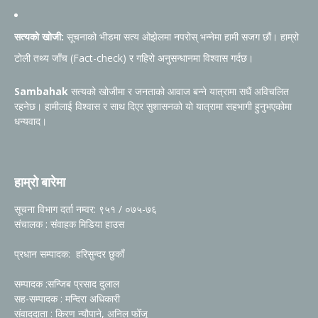
सत्यको खोजी:
सूचनाको भीडमा सत्य ओझेलमा नपरोस् भन्नेमा हामी सजग छौं। हाम्रो
टोली तथ्य जाँच (Fact-check) र गहिरो अनुसन्धानमा विश्वास गर्दछ।
Sambahak
सत्यको खोजीमा र जनताको आवाज बन्ने यात्रामा सधैं अविचलित
रहनेछ। हामीलाई विश्वास र साथ दिएर सुशासनको यो यात्रामा सहभागी हुनुभएकोमा
धन्यवाद।
हाम्रो बारेमा
सूचना विभाग दर्ता नम्वर: ९५१ / ०७५-७६
संचालक : संवाहक मिडिया हाउस
प्रधान सम्पादक: हरिसुन्दर छुकाँ
सम्पादक :सन्जिब प्रसाद दुलाल
सह-सम्पादक : मन्दिरा अधिकारी
संवाददाता : किरण न्यौपाने, अनिल फोँजू