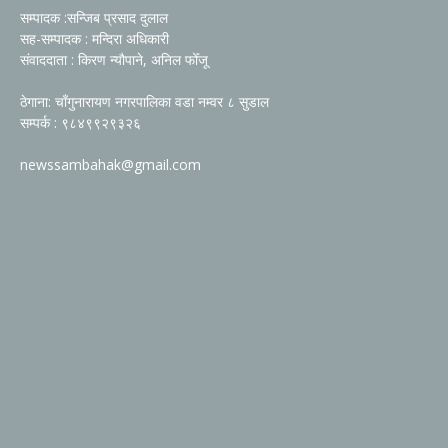
सम्पादक :सन्जिब प्रसाद दुलाल
सह-सम्पादक : मन्दिरा अधिकारी
संवाददाता : किरण न्यौपाने, अनिल फोँजू
ठेगाना: चाँगुनारायण नगरपालिका वडा नम्वर ८ सुडाल
सम्पर्क : ९८४९९२९३२६
newssambahak@gmail.com