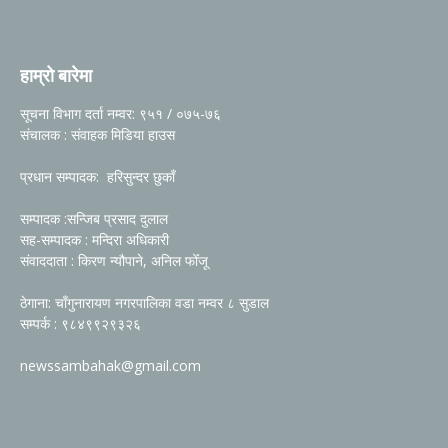
हाम्रो बारेमा
सूचना विभाग दर्ता नम्वर: ९५१ / ०७५-७६
संचालक : संवाहक मिडिया हाउस
प्रधान सम्पादक: हरिसुन्दर छुकाँ
सम्पादक :सन्जिब प्रसाद दुलाल
सह-सम्पादक : मन्दिरा अधिकारी
संवाददाता : किरण न्यौपाने, अनिल फोँजू
ठेगाना: चाँगुनारायण नगरपालिका वडा नम्वर ८ सुडाल
सम्पर्क : ९८४९९२९३२६
newssambahak@gmail.com