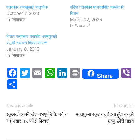
पत्रकार तमखूलाई मातृशोक
वरिष्ठ पत्रकार माथवरसिंह बस्नेतको
October 7, 2023
निधन
In "समाचार"
March 22, 2025
In "समाचार"
नेपाल पत्रकार महासंघ भक्तपुरको
२२औं स्थापन दिवस सम्पन्न
January 8, 2019
In "समाचार"
Facebook
Twitter
Email
WhatsApp
LinkedIn
Print
V
Share
Share
Previous article
Next article
स्कुलको आफ्नै खेत नभएपछि के गर्नु त
भक्तपुरमा स्कुटर दुर्घटना हुँदा बाबुको
? (असार १५ फोटो फिचर)
मृत्यु, छोरी घाइते