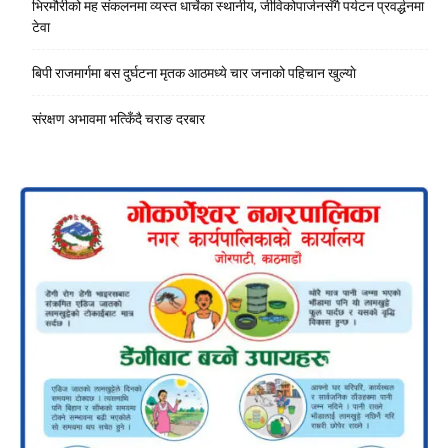
भिरमौरीको मह संकलनमा व्यस्त धार्चेका स्थानीय, जीविकोपार्जनसँगै पर्यटन प्रवर्द्धनमा
टेवा
बिपी राजमार्गमा बस दुर्घटना मृतक आठमध्ये चार जनाको पहिचान खुल्याे
संरक्षण अभावमा भत्किँदै चराङ दरबार