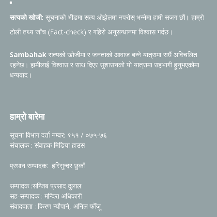
सत्यको खोजी:
सूचनाको भीडमा सत्य ओझेलमा नपरोस् भन्नेमा हामी सजग छौं। हाम्रो
टोली तथ्य जाँच (Fact-check) र गहिरो अनुसन्धानमा विश्वास गर्दछ।
Sambahak
सत्यको खोजीमा र जनताको आवाज बन्ने यात्रामा सधैं अविचलित
रहनेछ। हामीलाई विश्वास र साथ दिएर सुशासनको यो यात्रामा सहभागी हुनुभएकोमा
धन्यवाद।
हाम्रो बारेमा
सूचना विभाग दर्ता नम्वर: ९५१ / ०७५-७६
संचालक : संवाहक मिडिया हाउस
प्रधान सम्पादक: हरिसुन्दर छुकाँ
सम्पादक :सन्जिब प्रसाद दुलाल
सह-सम्पादक : मन्दिरा अधिकारी
संवाददाता : किरण न्यौपाने, अनिल फोँजू