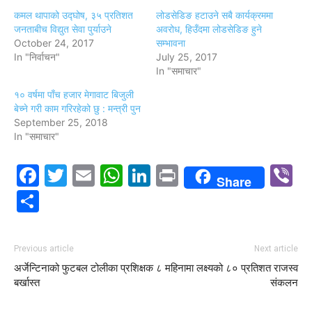
कमल थापाको उद्घोष, ३५ प्रतिशत
लोडसेडिङ हटाउने सबै कार्यक्रममा
जनताबीच विद्युत सेवा पुर्याउने
अवरोध, हिउँदमा लोडसेडिङ हुने
October 24, 2017
सम्भावना
In "निर्वाचन"
July 25, 2017
In "समाचार"
१० वर्षमा पाँच हजार मेगावाट बिजुली
बेच्ने गरी काम गरिरहेको छु : मन्त्री पुन
September 25, 2018
In "समाचार"
Facebook
Twitter
Email
WhatsApp
LinkedIn
Print
V
Share
Share
Previous article
Next article
अर्जेन्टिनाको फुटबल टोलीका प्रशिक्षक
८ महिनामा लक्ष्यको ८० प्रतिशत राजस्व
बर्खास्त
संकलन