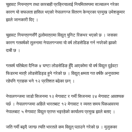
चुहावट नियन्त्रण तथा कारबाही प्रक्रियालाई नियमितरुपमा सञ्चालन गरेका
कारण यो सफलता हासिल भएको नेपालगन्ज वितरण केन्द्रका प्रमुख उमेशकुमार
झाले जानकारी दिए ।
चुहावट नियन्त्रणसँगै ठूलोमात्रामा विद्युत् युनिट रिकभर भएको छ । जसका
कारण गतवर्षको तुलनामा नेपालगन्जमा यो वर्ष लोडसेडिङ गर्न नपरेको झाको
दाबी छ ।
गतवर्ष यतिबेला दैनिक ४ घण्टा लोडसेडिङ हुँदै आएकोमा यो वर्ष विद्युत दुईवटा
फिडरमा मात्रै लोडसेडिड्ड हुने गरेको छ । विद्युत् क्षमता गत वर्षकै अनुपातमा
रहेपनि ग्राहक भने १२ प्रतिशत बढेका छन् ।
नेपालगन्जमा जाडो सिजनमा १२ मेगावाट र गर्मी सिजनमा २४ मेगावाट आवश्यक
पर्छ । नेपालगन्जमा अहिले भारतबाट १२ मेगावाट र व्यस्त समय पिकआवरमा
नेपालबाट ५ मेगावाट विद्युत प्राप्त भइरहेको कार्यालय प्रमुख झाले बताए ।
जति गर्मी बढ्दै जान्छ त्यति भारतले कम विद्युत् पठाउने गरेको छ । मुलुकका