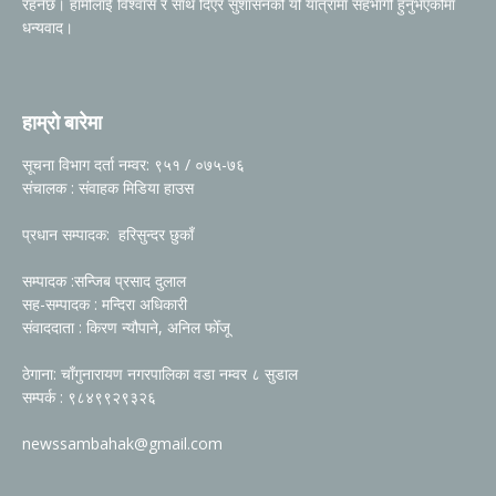
रहनेछ। हामीलाई विश्वास र साथ दिएर सुशासनको यो यात्रामा सहभागी हुनुभएकोमा
धन्यवाद।
हाम्रो बारेमा
सूचना विभाग दर्ता नम्वर: ९५१ / ०७५-७६
संचालक : संवाहक मिडिया हाउस
प्रधान सम्पादक: हरिसुन्दर छुकाँ
सम्पादक :सन्जिब प्रसाद दुलाल
सह-सम्पादक : मन्दिरा अधिकारी
संवाददाता : किरण न्यौपाने, अनिल फोँजू
ठेगाना: चाँगुनारायण नगरपालिका वडा नम्वर ८ सुडाल
सम्पर्क : ९८४९९२९३२६
newssambahak@gmail.com