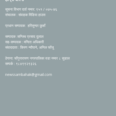
सूचना विभाग दर्ता नम्वर: ९५१ / ०७५-७६
संचालक : संवाहक मिडिया हाउस
प्रधान सम्पादक: हरिसुन्दर छुकाँ
सम्पादक :सन्जिब प्रसाद दुलाल
सह-सम्पादक : मन्दिरा अधिकारी
संवाददाता : किरण न्यौपाने, अनिल फोँजू
ठेगाना: चाँगुनारायण नगरपालिका वडा नम्वर ८ सुडाल
सम्पर्क : ९८४९९२९३२६
newssambahak@gmail.com