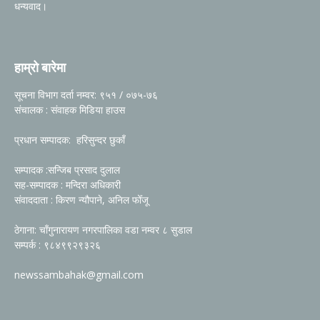
धन्यवाद।
हाम्रो बारेमा
सूचना विभाग दर्ता नम्वर: ९५१ / ०७५-७६
संचालक : संवाहक मिडिया हाउस
प्रधान सम्पादक: हरिसुन्दर छुकाँ
सम्पादक :सन्जिब प्रसाद दुलाल
सह-सम्पादक : मन्दिरा अधिकारी
संवाददाता : किरण न्यौपाने, अनिल फोँजू
ठेगाना: चाँगुनारायण नगरपालिका वडा नम्वर ८ सुडाल
सम्पर्क : ९८४९९२९३२६
newssambahak@gmail.com