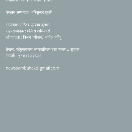
प्रधान सम्पादक: हरिसुन्दर छुकाँ
सम्पादक :सन्जिब प्रसाद दुलाल
सह-सम्पादक : मन्दिरा अधिकारी
संवाददाता : किरण न्यौपाने, अनिल फोँजू
ठेगाना: चाँगुनारायण नगरपालिका वडा नम्वर ८ सुडाल
सम्पर्क : ९८४९९२९३२६
newssambahak@gmail.com