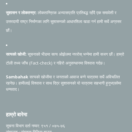
सुशासन र लोकतन्त्र:
लोकतान्त्रिक अभ्यासप्रति प्रतिबद्ध रहँदै एक समावेशी र
उत्तरदायी राष्ट्र निर्माणका लागि सुशासनको आधारशिला खडा गर्न हामी सधैं अग्रसर
छौं।
सत्यको खोजी:
सूचनाको भीडमा सत्य ओझेलमा नपरोस् भन्नेमा हामी सजग छौं। हाम्रो
टोली तथ्य जाँच (Fact-check) र गहिरो अनुसन्धानमा विश्वास गर्दछ।
Sambahak
सत्यको खोजीमा र जनताको आवाज बन्ने यात्रामा सधैं अविचलित
रहनेछ। हामीलाई विश्वास र साथ दिएर सुशासनको यो यात्रामा सहभागी हुनुभएकोमा
धन्यवाद।
हाम्रो बारेमा
सूचना विभाग दर्ता नम्वर: ९५१ / ०७५-७६
संचालक : संवाहक मिडिया हाउस