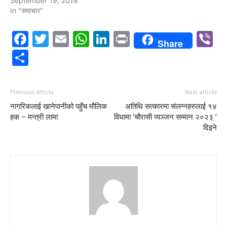
September 19, 2018
In "समाचार"
Facebook
Twitter
Email
WhatsApp
LinkedIn
Print
V
Share
Share
Previous article
Next article
नागरिकलाई खानेपानीको पहुँच मौलिक
अतिथि सत्कारमा संलग्नहरुलाई १४
हक – मन्त्री लामा
विधामा ‘चौरासी व्यञ्जन सम्मान २०२३ ’
दिइने