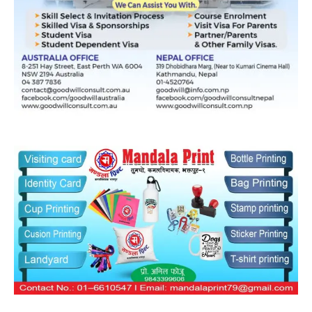
Sambahak
सत्यको खोजीमा र जनताको आवाज बन्ने यात्रामा सधैं अविचलित
रहनेछ। हामीलाई विश्वास र साथ दिएर सुशासनको यो यात्रामा सहभागी हुनुभएकोमा
धन्यवाद।
हाम्रो बारेमा
सूचना विभाग दर्ता नम्वर: ९५१ / ०७५-७६
संचालक : संवाहक मिडिया हाउस
प्रधान सम्पादक: हरिसुन्दर छुकाँ
सम्पादक :सन्जिब प्रसाद दुलाल
सह-सम्पादक : मन्दिरा अधिकारी
संवाददाता : किरण न्यौपाने, अनिल फोँजू
ठेगाना: चाँगुनारायण नगरपालिका वडा नम्वर ८ सुडाल
सम्पर्क : ९८४९९२९३२६