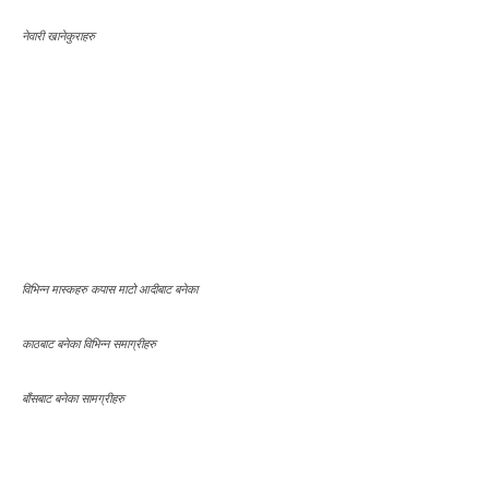
बाँसबाट बनेका सामग्रीहरु
अचार हरु
चिउरा बनाउन धान भुट्दै
रक्सी पार्दै
घरेलु प्रविधिमा ओखलमा चिउरा कुट्दै
जु जु द्यौ
Share this:
Facebook
X