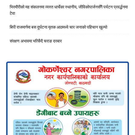
हाम्रो बारेमा
Sambahak: सत्यको खोजमा, नागरिकको साथमा
Sambahak
एक स्वतन्त्र, निष्पक्ष र व्यावसायिक अनलाइन समाचार माध्यम हो।
हामी केवल समाचार मात्र सम्प्रेषण गर्दैनौं, बरु सत्य, न्याय र शान्तिको पक्षमा
दृढतापूर्वक उभिने अठोटका साथ डिजिटल पत्रकारिताको क्षेत्रमा क्रियाशील छौं।
हाम्रो प्रतिबद्धता
नागरिकको सूचना पाउने मौलिक अधिकारको संरक्षण गर्नु हाम्रो परम धर्म हो। हामी
विश्वास गर्छौं कि एक सचेत नागरिक नै बलियो लोकतन्त्रको आधार हो। त्यसैले, मानव
अधिकारको वकालत, सामाजिक न्याय र अल्पसङ्ख्यक एवं आवाजविहीनहरूको
आवाजलाई मूलधारमा ल्याउनु हाम्रो प्रमुख कर्तव्य हो।
हामी किन ?