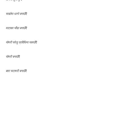
चर्खामा धागो बनाउँदै
माटाका भाँडा बनाउँदै
योमरी घरेलु प्रविधिमा पकाउँदै
योमरी बनाउँदै
बारा चटामरी बनाउँदै
नेवारी खानेकुराहरु
विभिन्न मास्कहरु कपास माटो आदीबाट बनेका
काठबाट बनेका विभिन्न समाग्रीहरु