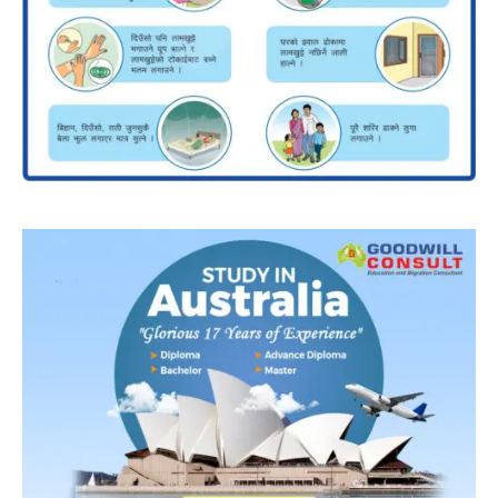
निर्भीक पत्रकारिता:
हामी पूर्ण प्रेस स्वतन्त्रताका पक्षधर हौं। राज्यशक्ति वा सत्ताको
दुरुपयोग विरुद्ध खबरदारी गर्न हामी कहिल्यै पछि हट्दैनौं।
नैतिक मूल्य र मान्यता:
हाम्रो पत्रकारिता सधैं पत्रकार आचारसंहिता र उच्च नैतिक
मूल्यमा आधारित छ। हामी भ्रामक र प्रायोजित समाचारको कडा विरोध गर्दछौं।
सुशासन र लोकतन्त्र:
लोकतान्त्रिक अभ्यासप्रति प्रतिबद्ध रहँदै एक समावेशी र
उत्तरदायी राष्ट्र निर्माणका लागि सुशासनको आधारशिला खडा गर्न हामी सधैं अग्रसर
छौं।
सत्यको खोजी:
सूचनाको भीडमा सत्य ओझेलमा नपरोस् भन्नेमा हामी सजग छौं। हाम्रो
टोली तथ्य जाँच (Fact-check) र गहिरो अनुसन्धानमा विश्वास गर्दछ।