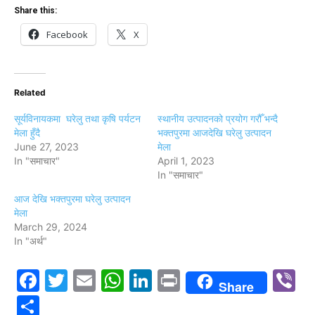
संरक्षण अभावमा भत्किँदै चराङ दरबार