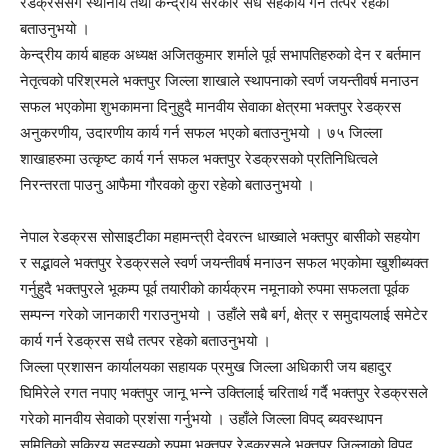
रेडक्रससंग स्थानीय तथा केन्द्रीय सरकार सधै सहकार्य गर्न तत्पर रहेको
बताउनुभयो ।
केन्द्रीय कार्य बाहक अध्यक्ष अजितकुमार शर्माले पूर्व सभापतिहरुको देन र बर्तमान
नेतृत्वको परिश्रमले भक्तपुर जिल्ला शाखाले स्थापनाको स्वर्ण जयन्तीवर्ष मनाउन
सफल भएकोमा शुभकामना दिनुहुदै मानवीय सेवाका क्षेत्रमा भक्तपुर रेडक्रस
अनुकरणीय, उदारणीय कार्य गर्न सफल भएको बताउनुभयो । ७५ जिल्ला
शाखाहरुमा उत्कृष्ट कार्य गर्न सफल भक्तपुर रेडक्रसको प्रतिनिधित्वले
निरन्तरता पाउनु आफैमा गौरवको कुरा रहेको बताउनुभयो ।
नेपाल रेडक्रस सोसाइटीका महामन्त्री देवरत्न धाख्वाले भक्तपुर बासीको सहयोग
र सद्भावले भक्तपुर रेडक्रसले स्वर्ण जयन्तीवर्ष मनाउन सफल भएकोमा खुशीब्यक्त
गर्नुहुदै भक्तपुरले भूकम्प पूर्व तयारीको कार्यक्रम नमूनाको रुपमा सफलता पूर्वक
सम्पन्न गरेको जानकारी गराउनुभयो । उहाँले सबै बर्ग, क्षेत्र र समुदायलाई समेटेर
कार्य गर्न रेडक्रस सधै तत्पर रहेको बताउनुभयो ।
जिल्ला प्रशासन कार्यालयका सहायक प्रमुख जिल्ला अधिकारी जय बहादुर
घिमिरेले रगत नपाए भक्तपुर जानू भन्ने उक्तिलाई चरितार्थ गर्दै भक्तपुर रेडक्रसले
गरेको मानवीय सेवाको प्रशंसा गर्नुभयो । उहाँले जिल्ला विपद् ब्यवस्थापन
समितिको सक्रिय सदस्यको रुपमा भक्तपुर रेडक्रसले भक्तपुर जिल्लाको विपद्