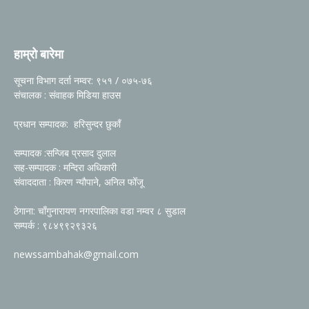
हाम्रो बारेमा
सूचना विभाग दर्ता नम्वर: ९५१ / ०७५-७६
संचालक : संवाहक मिडिया हाउस
प्रधान सम्पादक: हरिसुन्दर छुकाँ
सम्पादक :सन्जिब प्रसाद दुलाल
सह-सम्पादक : मन्दिरा अधिकारी
संवाददाता : किरण न्यौपाने, अनिल फोँजू
ठेगाना: चाँगुनारायण नगरपालिका वडा नम्वर ८ सुडाल
सम्पर्क : ९८४९९२९३२६
newssambahak@gmail.com