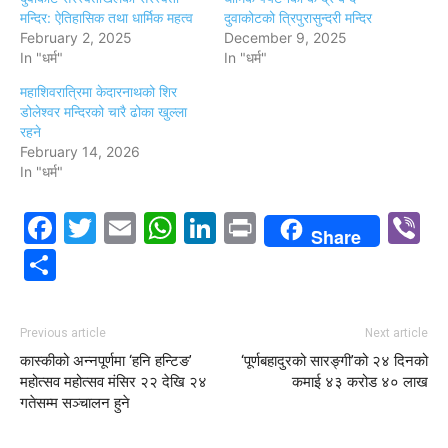
मन्दिर: ऐतिहासिक तथा धार्मिक महत्व
दुवाकोटको त्रिपुरासुन्दरी मन्दिर
February 2, 2025
December 9, 2025
In "धर्म"
In "धर्म"
महाशिवरात्रिमा केदारनाथको शिर
डोलेश्वर मन्दिरको चारै ढोका खुल्ला
रहने
February 14, 2026
In "धर्म"
Facebook
Twitter
Email
WhatsApp
LinkedIn
Print
V
Share
Share
Previous article
Next article
कास्कीको अन्नपूर्णमा ‘हनि हन्टिङ’
‘पूर्णबहादुरको सारङ्गी’को २४ दिनको
महोत्सव महोत्सव मंसिर २२ देखि २४
कमाई ४३ करोड ४० लाख
गतेसम्म सञ्चालन हुने