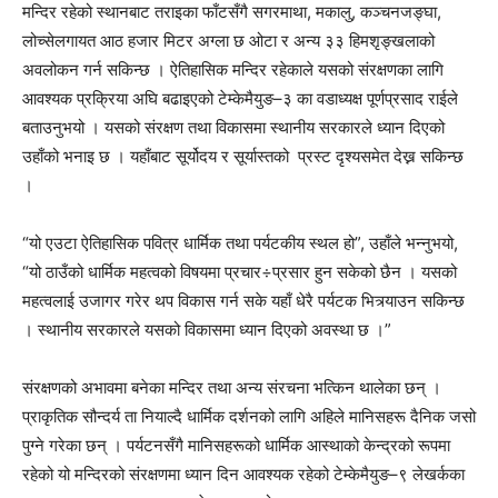
मन्दिर रहेको स्थानबाट तराइका फाँटसँगै सगरमाथा, मकालु, कञ्चनजङ्घा,
लोच्सेलगायत आठ हजार मिटर अग्ला छ ओटा र अन्य ३३ हिमशृङ्खलाको
अवलोकन गर्न सकिन्छ । ऐतिहासिक मन्दिर रहेकाले यसको संरक्षणका लागि
आवश्यक प्रक्रिया अघि बढाइएको टेम्केमैयुङ–३ का वडाध्यक्ष पूर्णप्रसाद राईले
बताउनुभयो । यसको संरक्षण तथा विकासमा स्थानीय सरकारले ध्यान दिएको
उहाँको भनाइ छ । यहाँबाट सूर्योदय र सूर्यास्तको प्रस्ट दृश्यसमेत देख्न सकिन्छ
।
“यो एउटा ऐतिहासिक पवित्र धार्मिक तथा पर्यटकीय स्थल हो”, उहाँले भन्नुभयो,
“यो ठाउँको धार्मिक महत्वको विषयमा प्रचार÷प्रसार हुन सकेको छैन । यसको
महत्वलाई उजागर गरेर थप विकास गर्न सके यहाँ धेरै पर्यटक भित्र्याउन सकिन्छ
। स्थानीय सरकारले यसको विकासमा ध्यान दिएको अवस्था छ ।”
संरक्षणको अभावमा बनेका मन्दिर तथा अन्य संरचना भत्किन थालेका छन् ।
प्राकृतिक सौन्दर्य ता नियाल्दै धार्मिक दर्शनको लागि अहिले मानिसहरू दैनिक जसो
पुग्ने गरेका छन् । पर्यटनसँगै मानिसहरूको धार्मिक आस्थाको केन्द्रको रूपमा
रहेको यो मन्दिरको संरक्षणमा ध्यान दिन आवश्यक रहेको टेम्केमैयुङ–९ लेखर्कका