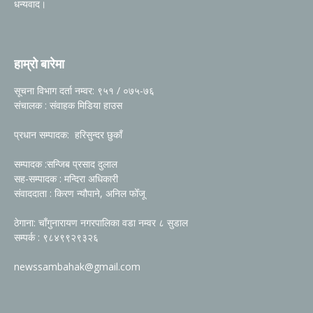
धन्यवाद।
हाम्रो बारेमा
सूचना विभाग दर्ता नम्वर: ९५१ / ०७५-७६
संचालक : संवाहक मिडिया हाउस
प्रधान सम्पादक: हरिसुन्दर छुकाँ
सम्पादक :सन्जिब प्रसाद दुलाल
सह-सम्पादक : मन्दिरा अधिकारी
संवाददाता : किरण न्यौपाने, अनिल फोँजू
ठेगाना: चाँगुनारायण नगरपालिका वडा नम्वर ८ सुडाल
सम्पर्क : ९८४९९२९३२६
newssambahak@gmail.com