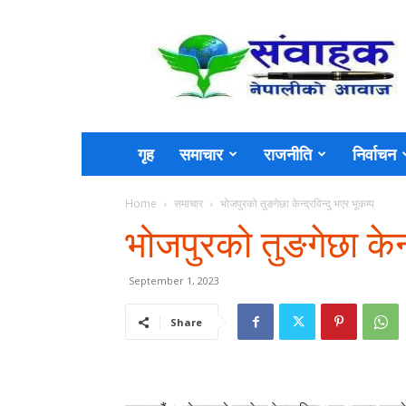
Sambahak
गृह
समाचार
राजनीति
निर्वाचन
Home
समाचार
भोजपुरको तुङगेछा केन्द्रविन्दु भएर भूकम्प
भोजपुरको तुङगेछा केन्
September 1, 2023
Share