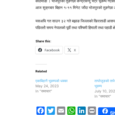
काठमाडौं । भोजपुरको तुङगेछा केन्द्रविन्दु भएर भूकम्प गएक
आज शुक्रबार बिहान १ः११ मिनेट जाँदा भोजपुरको तुङगेछा आस
यसअघि गत साउन ३२ गते बझाङ जिल्लाको खिराताडी आसपास क
पछिल्लोे समय नेपालको पूर्वी तथा पश्चिमी हिमाली तथा पहाडी क्
Share this:
Facebook
X
Related
एकाबिहानै भूकम्पको धक्का
ताप्लेजुङको तापे
May 24, 2023
भूकम्प
In "समाचार"
July 10, 20
In "समाचार"
Facebook
Twitter
Email
WhatsAp
LinkedI
Print
S