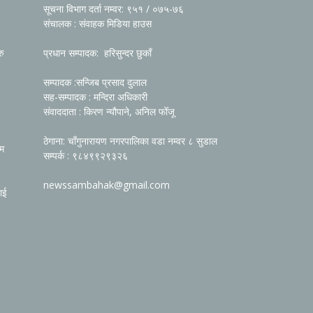
सूचना विभाग दर्ता नम्वर: ९५१ / ०७५-७६
संचालक : संवाहक मिडिया हाउस
रु
प्रधान सम्पादक: हरिसुन्दर छुकाँ
सम्पादक :सन्जिब प्रसाद दुलाल
सह-सम्पादक : मन्दिरा अधिकारी
संवाददाता : किरण न्यौपाने, अनिल फोँजू
ठेगाना: चाँगुनारायण नगरपालिका वडा नम्वर ८ सुडाल
रम
सम्पर्क : ९८४९९२९३२६
newssambahak@gmail.com
ाई