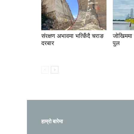
संरक्षण अभावमा भत्किँदै चराङ
जोखिममा स
दरबार
पुल
हाम्रो बारेमा