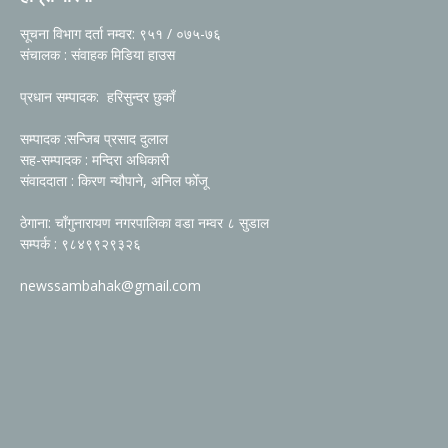
सूचना विभाग दर्ता नम्वर: ९५१ / ०७५-७६
संचालक : संवाहक मिडिया हाउस
प्रधान सम्पादक: हरिसुन्दर छुकाँ
सम्पादक :सन्जिब प्रसाद दुलाल
सह-सम्पादक : मन्दिरा अधिकारी
संवाददाता : किरण न्यौपाने, अनिल फोँजू
ठेगाना: चाँगुनारायण नगरपालिका वडा नम्वर ८ सुडाल
सम्पर्क : ९८४९९२९३२६
newssambahak@gmail.com