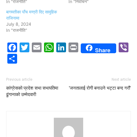
In "राजनीति"
In "निर्वाचन"
बागमतीका पाँच मन्त्री दिए सामुहिक
राजिनामा
July 8, 2024
In "राजनीति"
Facebook
Twitter
Email
WhatsApp
LinkedIn
Print
V
Share
Share
Previous article
Next article
कांग्रेसको प्रदेश सभा सभापतिमा
‘जनतालाई रोगी बनाउने भट्टा बन्द गरौं’
ढुंगानाको उम्मेदवारी