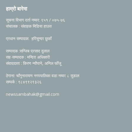
हाम्रो बारेमा
सूचना विभाग दर्ता नम्वर: ९५१ / ०७५-७६
संचालक : संवाहक मिडिया हाउस
प्रधान सम्पादक: हरिसुन्दर छुकाँ
सम्पादक :सन्जिब प्रसाद दुलाल
सह-सम्पादक : मन्दिरा अधिकारी
संवाददाता : किरण न्यौपाने, अनिल फोँजू
ठेगाना: चाँगुनारायण नगरपालिका वडा नम्वर ८ सुडाल
सम्पर्क : ९८४९९२९३२६
newssambahak@gmail.com