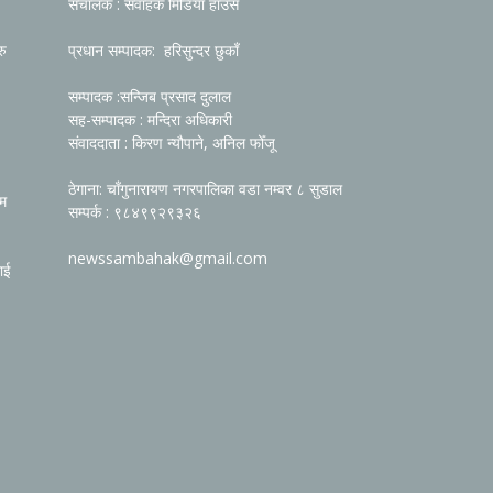
संचालक : संवाहक मिडिया हाउस
रु
प्रधान सम्पादक: हरिसुन्दर छुकाँ
सम्पादक :सन्जिब प्रसाद दुलाल
सह-सम्पादक : मन्दिरा अधिकारी
संवाददाता : किरण न्यौपाने, अनिल फोँजू
ठेगाना: चाँगुनारायण नगरपालिका वडा नम्वर ८ सुडाल
रम
सम्पर्क : ९८४९९२९३२६
newssambahak@gmail.com
ाई