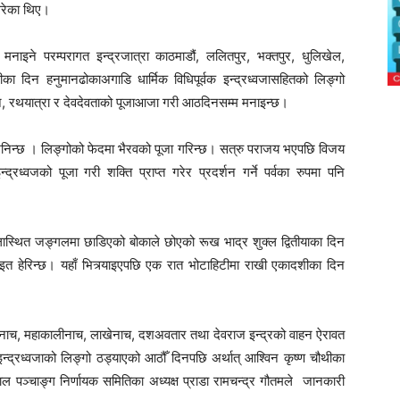
 गरेका थिए।
मनाइने परम्परागत इन्द्रजात्रा काठमाडौं, ललितपुर, भक्तपुर, धुलिखेल,
ा दिन हनुमानढोकाअगाडि धार्मिक विधिपूर्वक इन्द्रध्वजासहितको लिङ्गो
चगान, रथयात्रा र देवदेवताको पूजाआजा गरी आठदिनसम्म मनाइन्छ।
नि भनिन्छ । लिङ्गोको फेदमा भैरवको पूजा गरिन्छ। सत्रु पराजय भएपछि विजय
द्रध्वजको पूजा गरी शक्ति प्राप्त गरेर प्रदर्शन गर्ने पर्वका रुपमा पनि
ालास्थित जङ्गलमा छाडिएको बोकाले छोएको रूख भाद्र शुक्ल द्वितीयाका दिन
इत हेरिन्छ। यहाँ भित्र्याइएपछि एक रात भोटाहिटीमा राखी एकादशीका दिन
्कुनाच, महाकालीनाच, लाखेनाच, दशअवतार तथा देवराज इन्द्रको वाहन ऐरावत
न्द्रध्वजाको लिङ्गो ठड्याएको आठौँ दिनपछि अर्थात् आश्विन कृष्ण चौथीका
ेपाल पञ्चाङ्ग निर्णायक समितिका अध्यक्ष प्राडा रामचन्द्र गौतमले जानकारी