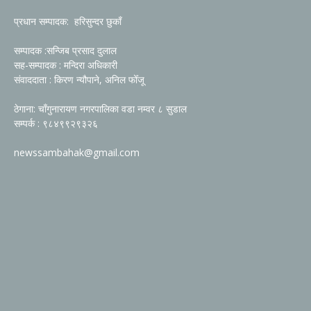
प्रधान सम्पादक: हरिसुन्दर छुकाँ
सम्पादक :सन्जिब प्रसाद दुलाल
सह-सम्पादक : मन्दिरा अधिकारी
संवाददाता : किरण न्यौपाने, अनिल फोँजू
ठेगाना: चाँगुनारायण नगरपालिका वडा नम्वर ८ सुडाल
सम्पर्क : ९८४९९२९३२६
newssambahak@gmail.com