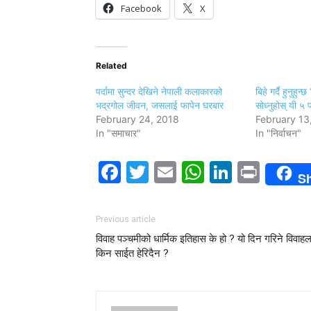
Facebook
X
Related
पर्दामा सुन्दर देखिने नेपाली कलाकारको
बिहे गर्दै हुनुहु
भद्रगोल जीवन, जसलाई फापेन घरबार
सोध्नुहोस् यी ५ प
February 24, 2018
February 13
In "समाचार"
In "निर्वाचन"
Facebook
Twitter
Email
WhatsAp
LinkedI
Print
S
Previous article
विवाह पञ्चमीको धार्मिक इतिहास के हो ? यो दिन गरिने विवाह
किन साईत हेरिदैन ?