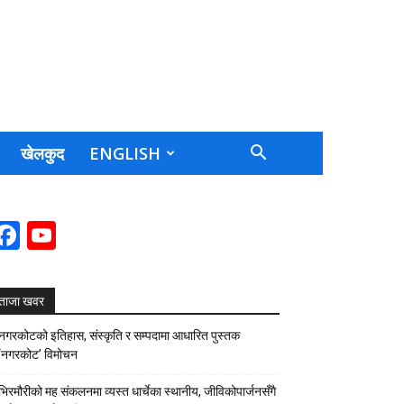
खेलकुद
ENGLISH
Facebook
YouTube
Channel
ताजा खवर
नगरकोटको इतिहास, संस्कृति र सम्पदामा आधारित पुस्तक
‘नगरकोट’ विमोचन
भिरमौरीको मह संकलनमा व्यस्त धार्चेका स्थानीय, जीविकोपार्जनसँगै