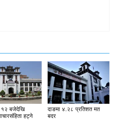
१२ बजेदेखि
दाङमा ४.२८ प्रतिशत मत
आचारसंहिता हट्ने
बदर