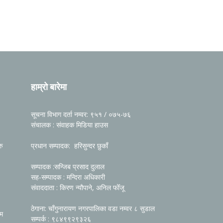
हाम्रो बारेमा
सूचना विभाग दर्ता नम्वर: ९५१ / ०७५-७६
संचालक : संवाहक मिडिया हाउस
रु
प्रधान सम्पादक: हरिसुन्दर छुकाँ
सम्पादक :सन्जिब प्रसाद दुलाल
सह-सम्पादक : मन्दिरा अधिकारी
संवाददाता : किरण न्यौपाने, अनिल फोँजू
ठेगाना: चाँगुनारायण नगरपालिका वडा नम्वर ८ सुडाल
रम
सम्पर्क : ९८४९९२९३२६