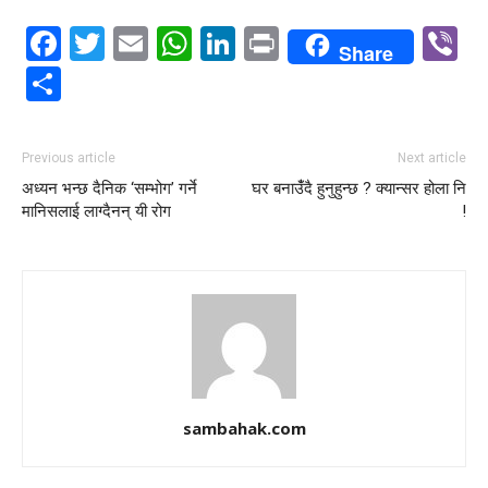
Facebook
Twitter
Email
WhatsApp
LinkedIn
Print
V
Share
Share
Previous article
Next article
अध्यन भन्छ दैनिक ‘सम्भोग’ गर्ने
घर बनाउँंदै हुनुहुन्छ ? क्यान्सर होला नि
मानिसलाई लाग्दैनन् यी रोग
!
sambahak.com