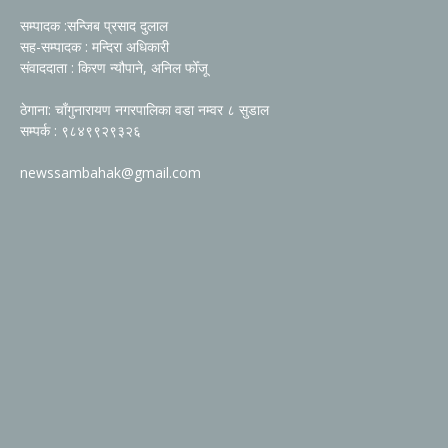
सम्पादक :सन्जिब प्रसाद दुलाल
सह-सम्पादक : मन्दिरा अधिकारी
संवाददाता : किरण न्यौपाने, अनिल फोँजू
ठेगाना: चाँगुनारायण नगरपालिका वडा नम्वर ८ सुडाल
सम्पर्क : ९८४९९२९३२६
newssambahak@gmail.com