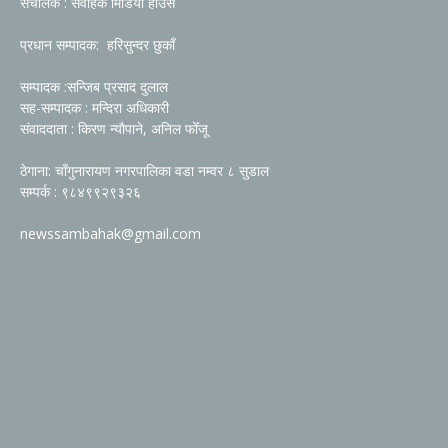
संचालक : संवाहक मिडिया हाउस
प्रधान सम्पादक: हरिसुन्दर छुकाँ
सम्पादक :सन्जिब प्रसाद दुलाल
सह-सम्पादक : मन्दिरा अधिकारी
संवाददाता : किरण न्यौपाने, अनिल फोँजू
ठेगाना: चाँगुनारायण नगरपालिका वडा नम्वर ८ सुडाल
सम्पर्क : ९८४९९२९३२६
newssambahak@gmail.com