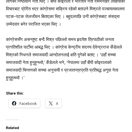
लागेका निष्ठावान नेता थिए । बीपी कोइराला र भारतीय नेता राममनोहर लोहियाको
विचारबाट प्रेरित भएर कांग्रेसमा सक्रिय रहेको बताउने मिश्रले पञ्चायतकालमा
पटक-पटक जेलजीवन बिताएका थिए । बहुदलपछि उनी कांग्रेसबाट संसद्‌मा
उम्मेदवार बनेर पराजित भएका थिए ।
कांग्रेससँग असन्तुष्ट बन्दै मिश्र पछिल्लो समय हृदयेश त्रिपाठीको जनता
प्रगतिशील पार्टीमा आबद्ध थिए । कांग्रेस केन्द्रीय सदस्य देवेन्द्रराज कँडेलले
मिश्रको निधनले समाजवादी आन्दोलनलाई क्षति पुगेको बताए । ‘उहाँ सच्चा
समाजवादी नेता हुनुहुन्थ्यो,’ कँडेलले भने, ‘नेपालमा उहाँ बीपी कोइरालाको
समाजवादी चिन्तनको सच्चा अनुयायी र प्रजातन्त्रप्रति प्रतिबद्ध अगुवा नेता
हुनुहुल्थ्यो ।’
Share this:
Facebook
X
Related