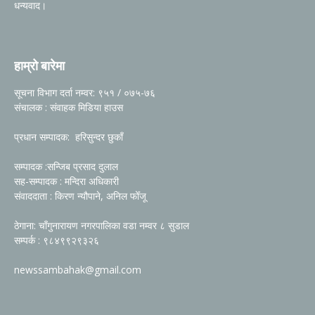
धन्यवाद।
हाम्रो बारेमा
सूचना विभाग दर्ता नम्वर: ९५१ / ०७५-७६
संचालक : संवाहक मिडिया हाउस
प्रधान सम्पादक: हरिसुन्दर छुकाँ
सम्पादक :सन्जिब प्रसाद दुलाल
सह-सम्पादक : मन्दिरा अधिकारी
संवाददाता : किरण न्यौपाने, अनिल फोँजू
ठेगाना: चाँगुनारायण नगरपालिका वडा नम्वर ८ सुडाल
सम्पर्क : ९८४९९२९३२६
newssambahak@gmail.com