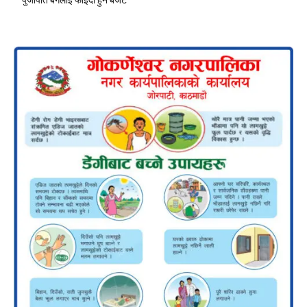
पुँजीपति बर्गलाई फाइदा हुने बजेट