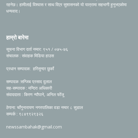
रहनेछ। हामीलाई विश्वास र साथ दिएर सुशासनको यो यात्रामा सहभागी हुनुभएकोमा
धन्यवाद।
हाम्रो बारेमा
सूचना विभाग दर्ता नम्वर: ९५१ / ०७५-७६
संचालक : संवाहक मिडिया हाउस
प्रधान सम्पादक: हरिसुन्दर छुकाँ
सम्पादक :सन्जिब प्रसाद दुलाल
सह-सम्पादक : मन्दिरा अधिकारी
संवाददाता : किरण न्यौपाने, अनिल फोँजू
ठेगाना: चाँगुनारायण नगरपालिका वडा नम्वर ८ सुडाल
सम्पर्क : ९८४९९२९३२६
newssambahak@gmail.com