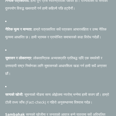
निर्भीक पत्रकारिता:
हामी पूर्ण प्रेस स्वतन्त्रताका पक्षधर हौं। राज्यशक्ति वा सत्ताको
दुरुपयोग विरुद्ध खबरदारी गर्न हामी कहिल्यै पछि हट्दैनौं।
नैतिक मूल्य र मान्यता:
हाम्रो पत्रकारिता सधैं पत्रकार आचारसंहिता र उच्च नैतिक
मूल्यमा आधारित छ। हामी भ्रामक र प्रायोजित समाचारको कडा विरोध गर्दछौं।
सुशासन र लोकतन्त्र:
लोकतान्त्रिक अभ्यासप्रति प्रतिबद्ध रहँदै एक समावेशी र
उत्तरदायी राष्ट्र निर्माणका लागि सुशासनको आधारशिला खडा गर्न हामी सधैं अग्रसर
छौं।
सत्यको खोजी:
सूचनाको भीडमा सत्य ओझेलमा नपरोस् भन्नेमा हामी सजग छौं। हाम्रो
टोली तथ्य जाँच (Fact-check) र गहिरो अनुसन्धानमा विश्वास गर्दछ।
Sambahak
सत्यको खोजीमा र जनताको आवाज बन्ने यात्रामा सधैं अविचलित