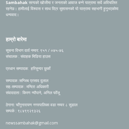
Sambahak
सत्यको खोजीमा र जनताको आवाज बन्ने यात्रामा सधैं अविचलित
रहनेछ। हामीलाई विश्वास र साथ दिएर सुशासनको यो यात्रामा सहभागी हुनुभएकोमा
धन्यवाद।
हाम्रो बारेमा
सूचना विभाग दर्ता नम्वर: ९५१ / ०७५-७६
संचालक : संवाहक मिडिया हाउस
प्रधान सम्पादक: हरिसुन्दर छुकाँ
सम्पादक :सन्जिब प्रसाद दुलाल
सह-सम्पादक : मन्दिरा अधिकारी
संवाददाता : किरण न्यौपाने, अनिल फोँजू
ठेगाना: चाँगुनारायण नगरपालिका वडा नम्वर ८ सुडाल
सम्पर्क : ९८४९९२९३२६
newssambahak@gmail.com