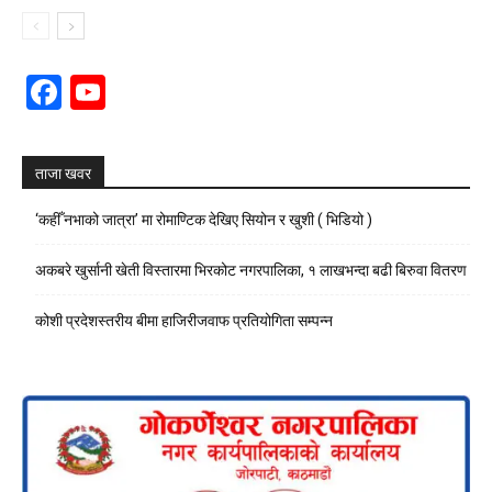
Facebook
YouTube
Channel
ताजा खवर
‘कहीँ नभाको जात्रा’ मा रोमाण्टिक देखिए सियोन र खुशी ( भिडियो )
अकबरे खुर्सानी खेती विस्तारमा भिरकोट नगरपालिका, १ लाखभन्दा बढी बिरुवा वितरण
कोशी प्रदेशस्तरीय बीमा हाजिरीजवाफ प्रतियोगिता सम्पन्न