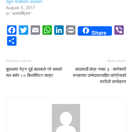
राहुल गान्धीमाथि आक्रमण
August 5, 2017
In "अन्तर्राष्ट्रिय"
Facebook
Twitter
Email
WhatsApp
LinkedIn
Print
V
Share
Share
Previous article
Next article
बुवाआमा भेट्न दुई बालकले गरे बसको
काठमाडौं क्षेत्र नम्बर ३ : कागेश्वरी
तल बसेर ८० किलोमिटर यात्रा
मनहरामा उम्मेदवारसहित कांग्रेसको
घरदैलो कार्यक्रम