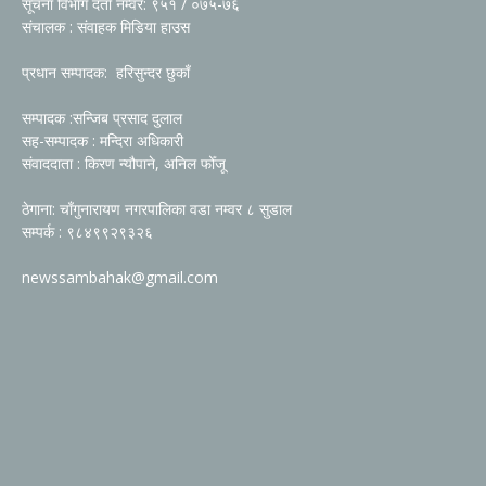
सूचना विभाग दर्ता नम्वर: ९५१ / ०७५-७६
संचालक : संवाहक मिडिया हाउस
प्रधान सम्पादक: हरिसुन्दर छुकाँ
सम्पादक :सन्जिब प्रसाद दुलाल
सह-सम्पादक : मन्दिरा अधिकारी
संवाददाता : किरण न्यौपाने, अनिल फोँजू
ठेगाना: चाँगुनारायण नगरपालिका वडा नम्वर ८ सुडाल
सम्पर्क : ९८४९९२९३२६
newssambahak@gmail.com