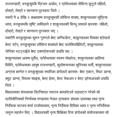
राजभण्डारी, वनकुसुमकै प्रिजम अर्याल, र प्रोमेथसका सेफिना कुटुले पहिलो,
दोस्रो, तेस्रो र सान्त्वना पुरस्कार जिते ।
यसरी नै ७ देखि ९ कक्षासम्म वनकुसुमकी लोसिना शाक्य, शाकुन्तलका सुप्रिया
थापा, वनकुसमकै सृष्टि लामिछाने र शाकुन्तलकी सिन्धु लामाले क्रमशः पहिलो,
दोस्रो, तेस्रो र सान्त्वना पुरस्कार पाए ।
यसरीनै वनकुसुमका सुमन गुरुंगले बेष्ट कन्फिडेण्ट, शाकुन्तलका पियाशा श्रेष्ठले
बेस्ट स्टेप, वनकुसुमका लोसिना शाक्यले बेष्ट फलेक्जिबिलिटी, शाकुन्तलका
जेनिशा भटट्राईले बेष्ट एक्स्प्रेशनको उपाधि पाए ।
शाकुन्तलका आरुष भुर्तेल, प्रोमेथसका स्वरुप पोखरेल, शाकुन्तलका आलिया
घिमिरे, प्रोमेथसका आयुष राजभण्डारी, सुलोशचनाका सुनिस्का घर्ती, शाकुन्तलका
अग्रता बस्नेत र वनकुसुमका स्मारिका डंगोलले क्रमशः बेष्ट एक्टर, स्विट डान्स,
क्युट डान्स, पिपल्स च्वाइस, बेस्ट हेयर, बेस्ट मेकअप र बेस्ट ड्रेसअपको उपाधि
जिते ।
विद्यालयका संस्थापक प्रिन्सिपल नवराज बास्कोटाले उद्घाटन गरेको सो
प्रतियोगिताको निर्णायक मण्डलमा नेपाल नृत्यकार संघका उपाध्यक्ष तथा नृत्य
निर्देशक सञ्जय शर्मा राजोपाध्याय, नृत्य निर्देशक दिपिका थापा र नृत्य ननिर्देशक
जमुना महर्जन थिए । विद्यालयकी नृत्य शिक्षिका रिता डंगोलको संयोजकत्वमा सो