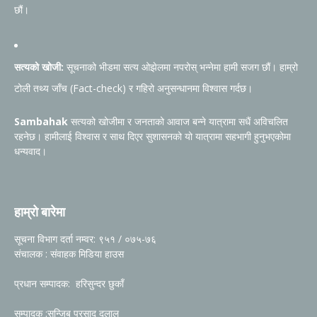
छौं।
सत्यको खोजी:
सूचनाको भीडमा सत्य ओझेलमा नपरोस् भन्नेमा हामी सजग छौं। हाम्रो
टोली तथ्य जाँच (Fact-check) र गहिरो अनुसन्धानमा विश्वास गर्दछ।
Sambahak
सत्यको खोजीमा र जनताको आवाज बन्ने यात्रामा सधैं अविचलित
रहनेछ। हामीलाई विश्वास र साथ दिएर सुशासनको यो यात्रामा सहभागी हुनुभएकोमा
धन्यवाद।
हाम्रो बारेमा
सूचना विभाग दर्ता नम्वर: ९५१ / ०७५-७६
संचालक : संवाहक मिडिया हाउस
प्रधान सम्पादक: हरिसुन्दर छुकाँ
सम्पादक :सन्जिब प्रसाद दुलाल