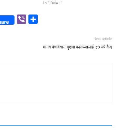
In "निर्वाचन"
p
n
Viber
Share
hare
Next article
मानव बेचबिखन मुद्दामा वडाध्यक्षलाई ३७ वर्ष कैद