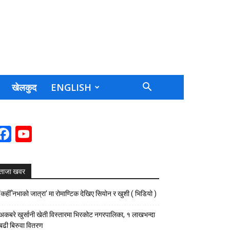
खेलकुद
ENGLISH
Facebook
YouTube
Channel
ताजा खवर
‘कहीँ नभाको जात्रा’ मा रोमाण्टिक देखिए सियोन र खुशी ( भिडियो )
अकबरे खुर्सानी खेती विस्तारमा भिरकोट नगरपालिका, १ लाखभन्दा
बढी बिरुवा वितरण