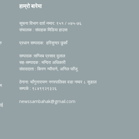
हाम्रो बारेमा
सूचना विभाग दर्ता नम्वर: ९५१ / ०७५-७६
संचालक : संवाहक मिडिया हाउस
रु
प्रधान सम्पादक: हरिसुन्दर छुकाँ
सम्पादक :सन्जिब प्रसाद दुलाल
सह-सम्पादक : मन्दिरा अधिकारी
संवाददाता : किरण न्यौपाने, अनिल फोँजू
ठेगाना: चाँगुनारायण नगरपालिका वडा नम्वर ८ सुडाल
रम
सम्पर्क : ९८४९९२९३२६
newssambahak@gmail.com
ाई