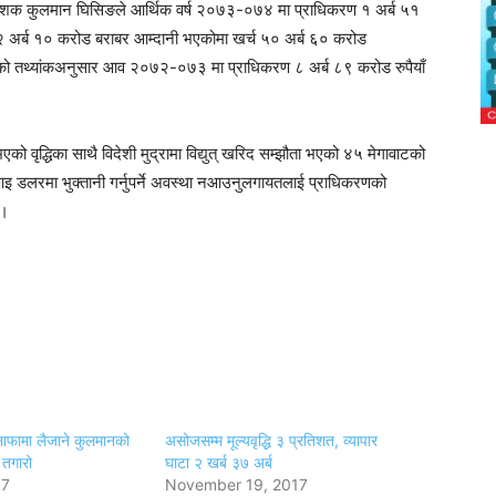
्देशक कुलमान घिसिङले आर्थिक वर्ष २०७३-०७४ मा प्राधिकरण १ अर्ब ५१
५२ अर्ब १० करोड बराबर आम्दानी भएकोमा खर्च ५० अर्ब ६० करोड
रणको तथ्यांकअनुसार आव २०७२-०७३ मा प्राधिकरण ८ अर्ब ८९ करोड रुपैयाँ
भएको वृद्धिका साथै विदेशी मुद्रामा विद्युत् खरिद सम्झौता भएको ४५ मेगावाटको
इ डलरमा भुक्तानी गर्नुपर्ने अवस्था नआउनुलगायतलाई प्राधिकरणको
 ।
ाफामा लैजाने कुलमानको
असोजसम्म मूल्यवृद्धि ३ प्रतिशत, व्यापार
 तगारो
घाटा २ खर्ब ३७ अर्ब
17
November 19, 2017