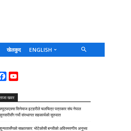
खेलकुद
ENGLISH
Facebook
YouTube
Channel
ताजा खवर
क्यूएफएक्स सिनेमाज इटहरीले चलचित्र पत्रकार संघ नेपाल
सुनसरीसँग गर्यो संस्थागत सहकार्यको सुरुवात
शून्यतासँगको साक्षात्कार: भोटेकोसी बन्जीको अविस्मरणीय अनुभव