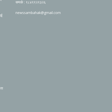
सम्पर्क : ९८४९९२९३२६
newssambahak@gmail.com
ाई
िता