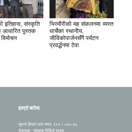
 इतिहास, संस्कृति
भिरमौरीको मह संकलनमा व्यस्त
मा आधारित पुस्तक
धार्चेका स्थानीय,
 विमोचन
जीविकोपार्जनसँगै पर्यटन
प्रवर्द्धनमा टेवा
हाम्रो बारेमा
सूचना विभाग दर्ता नम्वर: ९५१ / ०७५-७६
संचालक : संवाहक मिडिया हाउस