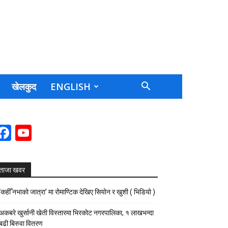
खेलकुद
ENGLISH
Facebook
YouTube
Channel
ताजा खवर
‘कहीँ नभाको जात्रा’ मा रोमाण्टिक देखिए सियोन र खुशी ( भिडियो )
अकबरे खुर्सानी खेती विस्तारमा भिरकोट नगरपालिका, १ लाखभन्दा
बढी बिरुवा वितरण