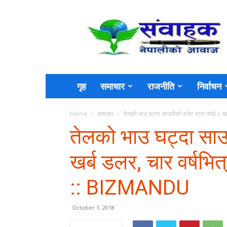
Sambahak
गृह
समाचार
राजनीति
निर्वाचन
Home
समाचार
तेलको भाउ घट्दा साउदीको बजेट घाटा साढे २ खर्ब
तेलको भाउ घट्दा साउ
खर्ब डलर, चार वर्षभित
:: BIZMANDU
October 1, 2018