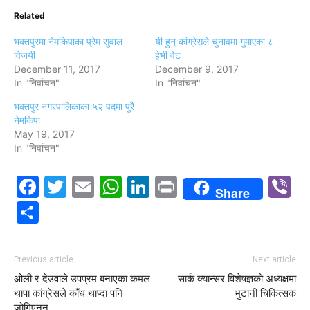
Related
भक्तपुरमा नेमकिपाका प्रेम सुवाल
यी हुन् कांग्रेसले चुनावमा गुमाएका ८
विजयी
हेभी वेट
December 11, 2017
December 9, 2017
In "निर्वाचन"
In "निर्वाचन"
भक्तपुर नगरपालिकाका ५२ पदमा पुरै
नेमकिपा
May 19, 2017
In "निर्वाचन"
Facebook
Twitter
Email
WhatsApp
LinkedIn
Print
V
Share
Share
Previous article
Next article
ओली र देउवाले उपप्रम बनाएका कमल
सार्क क्यान्सर विशेषज्ञको अध्यक्षमा
थापा कांग्रेसले काँध थाप्दा पनि
भुटानी चिकित्सक
जोगिएनन्