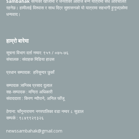
Sambahak
सत्यको खोजीमा र जनताको आवाज बन्ने यात्रामा सधैं अविचलित
रहनेछ। हामीलाई विश्वास र साथ दिएर सुशासनको यो यात्रामा सहभागी हुनुभएकोमा
धन्यवाद।
हाम्रो बारेमा
सूचना विभाग दर्ता नम्वर: ९५१ / ०७५-७६
संचालक : संवाहक मिडिया हाउस
प्रधान सम्पादक: हरिसुन्दर छुकाँ
सम्पादक :सन्जिब प्रसाद दुलाल
सह-सम्पादक : मन्दिरा अधिकारी
संवाददाता : किरण न्यौपाने, अनिल फोँजू
ठेगाना: चाँगुनारायण नगरपालिका वडा नम्वर ८ सुडाल
सम्पर्क : ९८४९९२९३२६
newssambahak@gmail.com