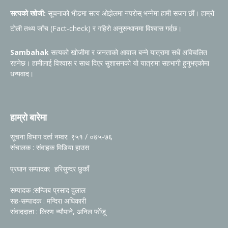
सत्यको खोजी:
सूचनाको भीडमा सत्य ओझेलमा नपरोस् भन्नेमा हामी सजग छौं। हाम्रो
टोली तथ्य जाँच (Fact-check) र गहिरो अनुसन्धानमा विश्वास गर्दछ।
Sambahak
सत्यको खोजीमा र जनताको आवाज बन्ने यात्रामा सधैं अविचलित
रहनेछ। हामीलाई विश्वास र साथ दिएर सुशासनको यो यात्रामा सहभागी हुनुभएकोमा
धन्यवाद।
हाम्रो बारेमा
सूचना विभाग दर्ता नम्वर: ९५१ / ०७५-७६
संचालक : संवाहक मिडिया हाउस
प्रधान सम्पादक: हरिसुन्दर छुकाँ
सम्पादक :सन्जिब प्रसाद दुलाल
सह-सम्पादक : मन्दिरा अधिकारी
संवाददाता : किरण न्यौपाने, अनिल फोँजू