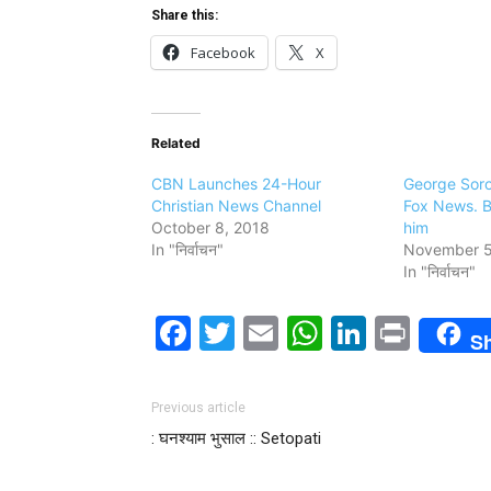
Share this:
Facebook
X
Related
CBN Launches 24-Hour
George Soro
Christian News Channel
Fox News. B
October 8, 2018
him
In "निर्वाचन"
November 5
In "निर्वाचन"
Facebook
Twitter
Email
WhatsAp
LinkedI
Print
S
Previous article
: घनश्याम भुसाल :: Setopati