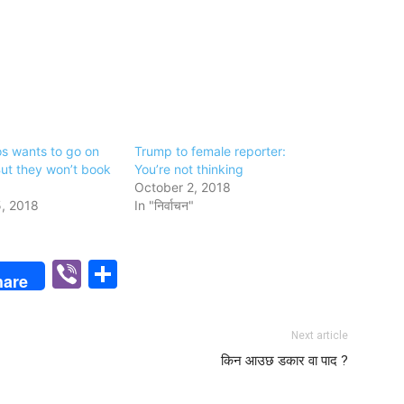
s wants to go on
Trump to female reporter:
ut they won’t book
You’re not thinking
October 2, 2018
, 2018
In "निर्वाचन"
p
n
Viber
Share
hare
Next article
किन आउछ डकार वा पाद ?