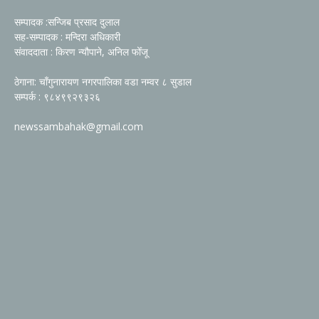
सम्पादक :सन्जिब प्रसाद दुलाल
सह-सम्पादक : मन्दिरा अधिकारी
संवाददाता : किरण न्यौपाने, अनिल फोँजू
ठेगाना: चाँगुनारायण नगरपालिका वडा नम्वर ८ सुडाल
सम्पर्क : ९८४९९२९३२६
newssambahak@gmail.com