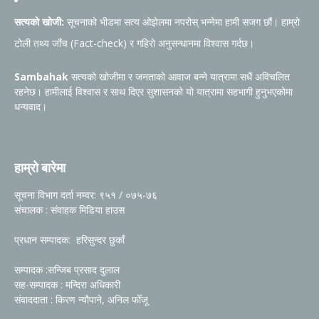
सत्यको खोजी:
सूचनाको भीडमा सत्य ओझेलमा नपरोस् भन्नेमा हामी सजग छौं। हाम्रो
टोली तथ्य जाँच (Fact-check) र गहिरो अनुसन्धानमा विश्वास गर्दछ।
Sambahak
सत्यको खोजीमा र जनताको आवाज बन्ने यात्रामा सधैं अविचलित
रहनेछ। हामीलाई विश्वास र साथ दिएर सुशासनको यो यात्रामा सहभागी हुनुभएकोमा
धन्यवाद।
हाम्रो बारेमा
सूचना विभाग दर्ता नम्वर: ९५१ / ०७५-७६
संचालक : संवाहक मिडिया हाउस
प्रधान सम्पादक: हरिसुन्दर छुकाँ
सम्पादक :सन्जिब प्रसाद दुलाल
सह-सम्पादक : मन्दिरा अधिकारी
संवाददाता : किरण न्यौपाने, अनिल फोँजू