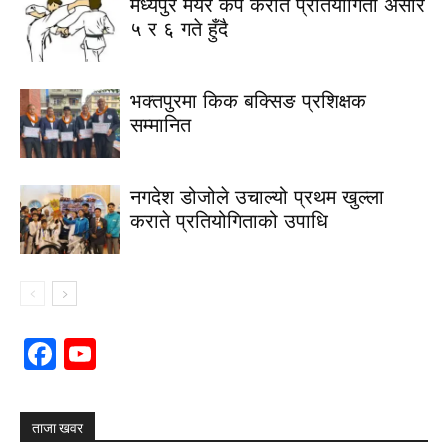
मध्यपुर मेयर कप कराते प्रतियोगिता असार
५ र ६ गते हुँदै
भक्तपुरमा किक बक्सिङ प्रशिक्षक
सम्मानित
नगदेश डोजोले उचाल्यो प्रथम खुल्ला
कराते प्रतियोगिताको उपाधि
Facebook
YouTube
Channel
ताजा खवर