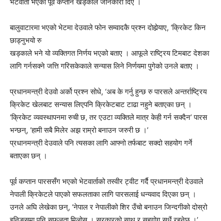
भेटवार्ता भएको पूर्व कप्तान खड्काले जानकारी दिए ।
बालुवाटारमा भएको भेटमा देउवाले फोन सम्वादकै प्रश्न दोहोर्‍याए, ‘क्रिकेट किन
छाड्नुभयो रु
खड्काले भने यो व्यक्तिगत निर्णय भएको बताए । आफूले राष्ट्रिय टिमबाट देशका
लागि गर्नसक्ने जत्ति गरिसकेकाले सन्यास लिने निर्णयमा पुगेको उनले बताए ।
प्रधानमन्त्री देउवो अर्को प्रश्न सोधे, ‘अब के गर्नु हुन्छ रु पारसले अन्तर्राष्ट्रिय
क्रिकेट खेलबाट सन्यास लिएपनि क्रिकेटबाट टाढा नहुने बताएका छन् ।
‘क्रिकेट व्यवस्थापनमा रुची छ, तर एउटा व्यक्तिले मात्र केही गर्न सक्दैन’ पारस
भन्छन्, ‘हामी सबै मिलेर अझ राम्रो बनाउन जरुरी छ ।’
प्रधानमन्त्री देउवाले पनि त्यसका लागि आफ्नो तर्फबाट सक्दो सहयोग गर्ने
बताएका छन् ।
पूर्व कप्तान पारससँग भएको भेटवार्ताको तस्वीर ट्वीट गर्दै प्रधानमन्त्री देउवाले
नेपाली क्रिकेटले पाएको सफलताका लागि पारसलाई धन्यवाद दिएका छन् ।
उनले अघि लेखेका छन्, ‘नेपाल र नेपालीको शिर उँचो बनाउन जिन्दगीको दोस्रो
इनिङ्समा पनि सफलता मिलोस् । सरकारको साथ र सहगोग सधैं रहनेछ ।’