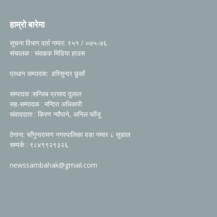
हाम्रो बारेमा
सूचना विभाग दर्ता नम्वर: ९५१ / ०७५-७६
संचालक : संवाहक मिडिया हाउस
प्रधान सम्पादक: हरिसुन्दर छुकाँ
सम्पादक :सन्जिब प्रसाद दुलाल
सह-सम्पादक : मन्दिरा अधिकारी
संवाददाता : किरण न्यौपाने, अनिल फोँजू
ठेगाना: चाँगुनारायण नगरपालिका वडा नम्वर ८ सुडाल
सम्पर्क : ९८४९९२९३२६
newssambahak@gmail.com