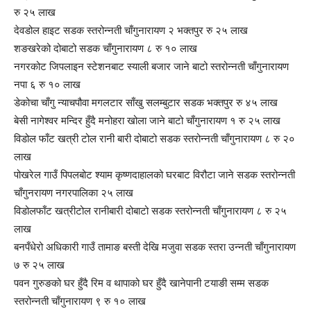
रु २५ लाख
देवडोल हाइट सडक स्तरोन्नती चाँगुनारायण २ भक्तपुर रु २५ लाख
शङखरेको दोबाटो सडक चाँगुनारायण ८ रु १० लाख
नगरकोट जिपलाइन स्टेशनबाट स्याली बजार जाने बाटो स्तरोन्नती चाँगुनारायण
नपा ६ रु १० लाख
डेकोचा चाँगु न्याचपौवा मगलटार साँखु सलम्बुटार सडक भक्तपुर रु ४५ लाख
बेसी नागेश्वर मन्दिर हुँदै मनोहरा खोला जाने बाटो चाँगुनारायण १ रु २५ लाख
विडोल फाँट खत्री टोल रानी बारी दोबाटो सडक स्तरोन्नती चाँगुनारायण ८ रु २०
लाख
पोखरेल गाउँ पिपलबोट श्याम कृष्णदाहालको घरबाट विरौटा जाने सडक स्तरोन्नती
चाँगुनरायण नगरपालिका २५ लाख
विडोलफाँट खत्रीटोल रानीबारी दोबाटो सडक स्तरोन्नती चाँगुनारायण ८ रु २५
लाख
बनपँधेरो अधिकारी गाउँ तामाङ बस्ती देखि मजुवा सडक स्तरा उन्नती चाँगुनारायण
७ रु २५ लाख
पवन गुरुङको घर हुँदै रिम व थापाको घर हुँदै खानेपानी टयाङी सम्म सडक
स्तरोन्नती चाँगुनारायण ९ रु १० लाख