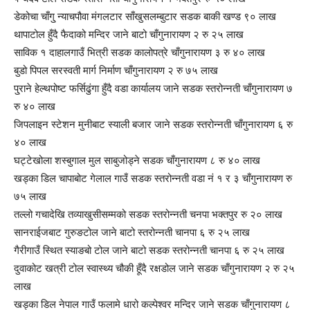
डेकोचा चाँगु् न्याचपौवा मंगलटार साँखुसलम्बुटार सडक बाकी खण्ड ९० लाख
थापाटोल हुँदै फैदाको मन्दिर जाने बाटो चाँगुनारायण २ रु २५ लाख
साविक १ दाहालगाउँ भित्री सडक कालोपत्रे चाँगुनारायण ३ रु ४० लाख
बुडो पिपल सरस्वती मार्ग निर्माण चाँगुनारायण २ रु ७५ लाख
पु्राने हेल्थपोष्ट फर्सिढुंगा हुँदै वडा कार्यालय जाने सडक स्तरोन्नती चाँगुनारायण ७
रु ४० लाख
जिपलाइन स्टेशन मुनीबाट स्याली बजार जाने सडक स्तरोन्नती चाँगुनारायण ६ रु
४० लाख
घट्टेखोला शस्बुगाल मुल साबुजोड्ने सडक चाँगुनारायण ८ रु ४० लाख
खड्का डिल चापाबोट गेलाल गाउँ सडक स्तरोन्नती वडा नं १ र ३ चाँगुनारायण रु
७५ लाख
तल्लो गचादेखि तव्याखुसीसम्मको सडक स्तरोन्नती चनपा भक्तपुर रु २० लाख
सानराईजबाट गुरुङटोल जाने बाटो स्तरोन्नती चानपा ६ रु २५ लाख
गैरीगाउँ स्थित स्याङबो टोल जाने बाटो सडक स्तरोन्नती चानपा ६ रु २५ लाख
दुवाकोट खत्री टोल स्वास्थ्य चौकी हूँदै रक्षडोल जाने सडक चाँगुनारायण २ रु २५
लाख
खड्का डिल नेपाल गाउँ फलामे धारो कल्पेश्वर मन्दिर जाने सडक चाँगुनारायण ८