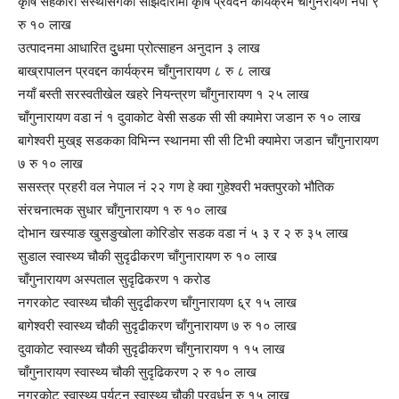
कृषि सहकारी संस्थासँगको साझेदारीमा कृषि प्रवर्दन कार्यक्रम चाँगुनरायण नपा ९
रु १० लाख
उत्पादनमा आधारित दुुधमा प्रोत्साहन अनुदान ३ लाख
बाख्रापालन प्रवद्दन कार्यक्रम चाँगुनारायण ८ रु ८ लाख
नयाँ बस्ती सरस्वतीखेल खहरे नियन्त्रण चाँगुनारायण १ २५ लाख
चाँगुनारायण वडा नं १ दुवाकोट वेसी सडक सी सी क्यामेरा जडान रु १० लाख
बागेश्वरी मुख्इ सडकका विभिन्न स्थानमा सी सी टिभी क्यामेरा जडान चाँगुनारायण
७ रु १० लाख
ससस्त्र प्रहरी वल नेपाल नं २२ गण हे क्वा गुहेश्वरी भक्तपुरको भौतिक
संरचनात्मक सुधार चाँगुनारायण १ रु १० लाख
दोभान खस्याङ खुसङुखोला कोरिडोर सडक वडा नं ५ ३ र २ रु ३५ लाख
सुडाल स्वास्थ्य चौकी सुदृढीकरण चाँगुनारायण रु १० लाख
चाँगुनारायण अस्पताल सुदृढिकरण १ करोड
नगरकोट स्वास्थ्य चौकी सुदृढीकरण चाँगुनारायण ६्र १५ लाख
बागेश्वरी स्वास्थ्य चौकी सुदृढीकरण चाँगुनारायण ७ रु १० लाख
दुवाकोट स्वास्थ्य चौकी सुदृढीकरण चाँगुनारायण १ १५ लाख
चाँगुनारायण स्वास्थ्य चौकी सुदृढिकरण २ रु १० लाख
नगरकोट स्वास्थ्य पर्यटन स्वास्थ्य चौकी प्रवर्धन रु १५ लाख