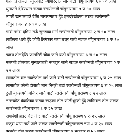
गैहीगाउँ तौथली स्कुलबाट ज्यामीरेटोल जानेबाटो चाँगुनारायण ६रु १० लाख
धुमाउने देविस्थान सडक स्तारोन्नती चाँगुनारायण ५ रु १० लाख
व्यासी खनालगाउँ देखि नारायणटार हुँदै इनद्रेखोल्सा सडक स्तरोन्नती
चाँगुनारायण ४ रु १० लाख
गम्बो गणेश दक्षिण तर्फ सुनगावा मार्ग स्तरोन्नती चाँगुनारायण २ रु १० लाख
लाकिला थली हुँदै जोति लिगेश्वर तथा छत्र पाटी सडक चाँगुनारायण ३ रु १०
लाख
ग्वाछा टोलदेखि जागरिती चोक जाने बाटो चाँगुनारायण ३ रु १० लाख
मलेपती डोलबाट सुन्तलाबारी भक्तपुर जाने सडक स्तरोन्नती चाँगुनारायण २ रु
२५ लाख
लामाटोल बाट द्दावारेटोल मार्ग जाने बाटो स्तरौन्नती चाँगुनारायण ६ रु २५ लाख
लामाटोल कौसी दोवाटो जाने भित्री बाटो स्तरोन्नती चाँगुनारायण ६ रु २५ लाख
ठुली ब्रम्हायणी मन्दिर जाने बाटो स्तरोन्नती चाँगुनारायण ८ २५ लाख
नगरकोट बैकल्पिक सडक खड्का टोल सोलीथुम्को हुँदै लामिछाने टोल सडक
स्तरोन्नती चाँगुनारायण ८ रु २५ लाख
समावेशी हाइट गेट नं ३ बाटो स्तरोन्नती चाँगुनारायण ४ रु २५ लाख
मजुवा थापा गाउँ जाने सडक स्तारोन्नती चाँगुनारायण नपा ७ रु २० लाख
पन्चदेव टोल सडक स्तारोन्नती चाँगुनारायण १ भक्तपुर रु ५० लाख