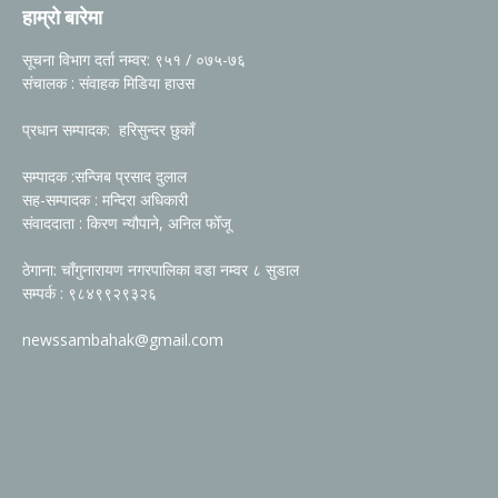
हाम्रो बारेमा
सूचना विभाग दर्ता नम्वर: ९५१ / ०७५-७६
संचालक : संवाहक मिडिया हाउस
प्रधान सम्पादक: हरिसुन्दर छुकाँ
सम्पादक :सन्जिब प्रसाद दुलाल
सह-सम्पादक : मन्दिरा अधिकारी
संवाददाता : किरण न्यौपाने, अनिल फोँजू
ठेगाना: चाँगुनारायण नगरपालिका वडा नम्वर ८ सुडाल
सम्पर्क : ९८४९९२९३२६
newssambahak@gmail.com