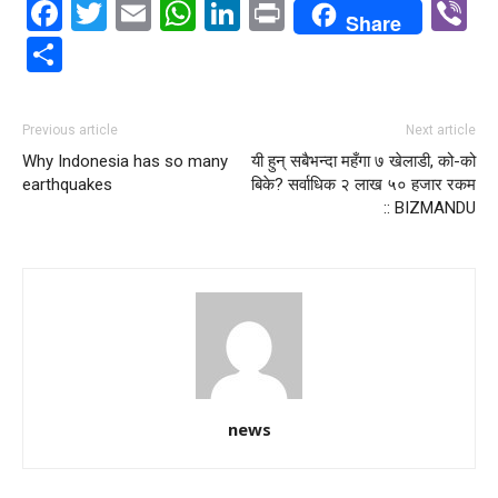
Facebook
Twitter
Email
WhatsApp
LinkedIn
Print
V
Share
Share
Previous article
Next article
Why Indonesia has so many
यी हुन् सबैभन्दा महँगा ७ खेलाडी, को-को
earthquakes
बिके? सर्वाधिक २ लाख ५० हजार रकम
:: BIZMANDU
news