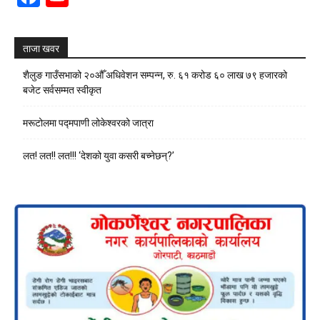
Channel
ताजा खवर
शैलुङ गाउँसभाको २०औँ अधिवेशन सम्पन्न, रु. ६१ करोड ६० लाख ७९ हजारको
बजेट सर्वसम्मत स्वीकृत
मरूटोलमा पद्मपाणी लोकेश्वरको जात्रा
लत! लत!! लत!!! ‘देशको युवा कसरी बच्नेछन्?’