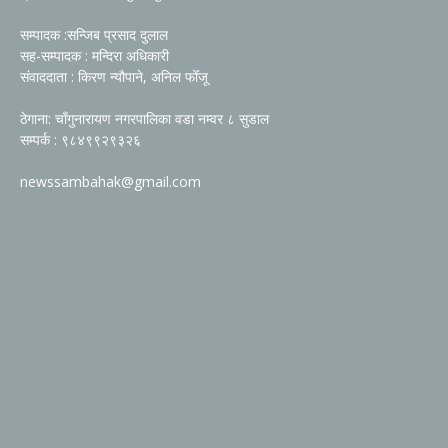
सम्पादक :सन्जिब प्रसाद दुलाल
सह-सम्पादक : मन्दिरा अधिकारी
संवाददाता : किरण न्यौपाने, अनिल फोँजू
ठेगाना: चाँगुनारायण नगरपालिका वडा नम्वर ८ सुडाल
सम्पर्क : ९८४९९२९३२६
newssambahak@gmail.com