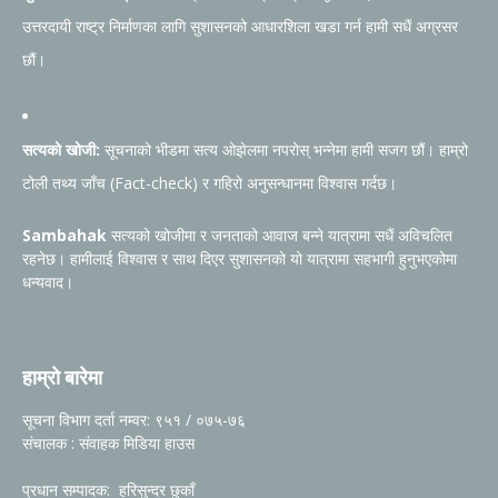
उत्तरदायी राष्ट्र निर्माणका लागि सुशासनको आधारशिला खडा गर्न हामी सधैं अग्रसर
छौं।
सत्यको खोजी:
सूचनाको भीडमा सत्य ओझेलमा नपरोस् भन्नेमा हामी सजग छौं। हाम्रो
टोली तथ्य जाँच (Fact-check) र गहिरो अनुसन्धानमा विश्वास गर्दछ।
Sambahak
सत्यको खोजीमा र जनताको आवाज बन्ने यात्रामा सधैं अविचलित
रहनेछ। हामीलाई विश्वास र साथ दिएर सुशासनको यो यात्रामा सहभागी हुनुभएकोमा
धन्यवाद।
हाम्रो बारेमा
सूचना विभाग दर्ता नम्वर: ९५१ / ०७५-७६
संचालक : संवाहक मिडिया हाउस
प्रधान सम्पादक: हरिसुन्दर छुकाँ