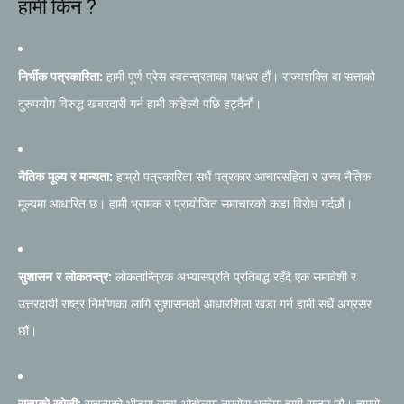
हामी किन ?
निर्भीक पत्रकारिता:
हामी पूर्ण प्रेस स्वतन्त्रताका पक्षधर हौं। राज्यशक्ति वा सत्ताको
दुरुपयोग विरुद्ध खबरदारी गर्न हामी कहिल्यै पछि हट्दैनौं।
नैतिक मूल्य र मान्यता:
हाम्रो पत्रकारिता सधैं पत्रकार आचारसंहिता र उच्च नैतिक
मूल्यमा आधारित छ। हामी भ्रामक र प्रायोजित समाचारको कडा विरोध गर्दछौं।
सुशासन र लोकतन्त्र:
लोकतान्त्रिक अभ्यासप्रति प्रतिबद्ध रहँदै एक समावेशी र
उत्तरदायी राष्ट्र निर्माणका लागि सुशासनको आधारशिला खडा गर्न हामी सधैं अग्रसर
छौं।
सत्यको खोजी:
सूचनाको भीडमा सत्य ओझेलमा नपरोस् भन्नेमा हामी सजग छौं। हाम्रो