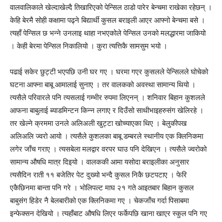
वालवालिकाले खेल्दाखेल्दै तिखारिएको पेन्सिल ठाडो पारेर बेन्चमा राखेका रहेछन् ।
केहि बेरमै सोही कक्षामा पढ्ने बिद्यार्थी कुसल बराइली आएर आफ्नो बेन्चमा बसे ।
त्यहाँ पेन्सिल छ भन्ने उनलाइ थाहा नभएकोले पेन्सिल उनको मलद्धारमा जाकियो
। केही बेरमा पेन्सिल निकालियो । कुरा त्यत्तिकै सामसुम भयो ।
पढाई सकेर छुट्टी भएपछि उनी घर गए । घरमा गएर कुसलले पेन्सिलले घोचेको
घटना आफ्ना बाबू आमालाई सुनाए । तर वालकको अवस्था सामान्य थियो ।
त्यसैले परिवारले पनि त्यसलाई गम्भीर रुपमा लिएनन् । शनिवार बिहान कुशलले
आफना बाबुलाई ब्याडमिन्टन किन्न लगाए र दिउँसो साथीभाइहरुसंग खेलिरहे ।
तर खेल्ने क्रममा उनले अलिअली खुट्टा खोच्याएका थिए । बेलुकीपख
अलिअलि ज्वरो आयो । त्यसैले कुशलका बाबू डम्बरले स्थानीय एक क्लिनिकमा
लगेर जाँच गराए । त्यसबेला मलद्वार वरपर घाउ पनि देखिएन । त्यसैले ज्वरोको
सामान्य औषधि मात्र दिइयो । वालककी आमा यसोदा बराइलीका अनुसार
त्यसैदिन राती ११ बजेतिर पेट दुख्यो भन्दै कुसल निकै छटपटाए । फेरि
एकैछिनमा बान्ता पनि गरे । भोलिपल्ट माघ २१ गते आइतबार बिहान कुसल
बाबुसंग हिडेर नै बेलबारीको एक क्लिनिकमा गए । चेकजाँच गर्दा पिसाबमा
इन्फेक्सन देखियो । त्यहाँबाट औषधि लिएर फर्केपछि खाना खाएर स्कुल पनि गए