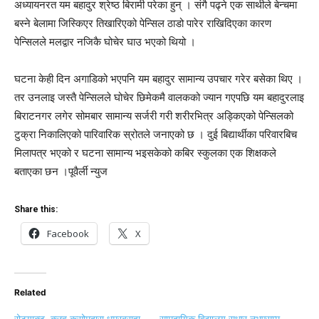
अध्यायनरत यम बहादुर श्रेष्ठ बिरामी परेका हुन् । संगै पढ्ने एक साथीले बेन्चमा
बस्ने बेलामा जिस्किएर तिखारिएको पेन्सिल ठाडो पारेर राखिदिएका कारण
पेन्सिलले मलद्वार नजिकै घोचेर घाउ भएको थियो ।
घटना केही दिन अगाडिको भएपनि यम बहादुर सामान्य उपचार गरेर बसेका थिए ।
तर उनलाइ जस्तै पेन्सिलले घोचेर छिमेकमै वालकको ज्यान गएपछि यम बहादुरलाइ
बिराटनगर लगेर सोमबार सामान्य सर्जरी गरी शरीरभित्र अड्किएको पेन्सिलको
टुक्रा निकालिएको पारिवारिक स्रोतले जनाएको छ । दुई बिद्यार्थीका परिवारबिच
मिलापत्र भएको र घटना सामान्य भइसकेको कबिर स्कुलका एक शिक्षकले
बताएका छन ।पूवैर्ली न्युज
Share this:
Facebook
X
Related
रोट्र्याक्ट क्लव कुसोमद्वारा धुम्रबराहा
सामुदायिक विद्यालय सुधार नभएसम्म