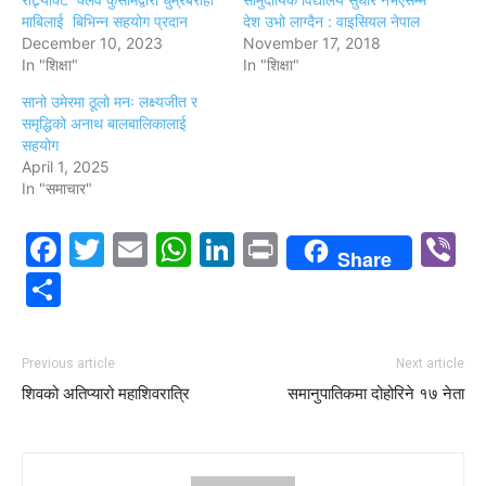
माबिलाई बिभिन्न सहयोग प्रदान
देश उभो लाग्दैन : वाइसियल नेपाल
December 10, 2023
November 17, 2018
In "शिक्षा"
In "शिक्षा"
सानो उमेरमा ठूलो मनः लक्ष्यजीत र
समृद्धिको अनाथ बालबालिकालाई
सहयोग
April 1, 2025
In "समाचार"
Facebook
Twitter
Email
WhatsApp
LinkedIn
Print
V
Share
Share
Previous article
Next article
शिवको अतिप्यारो महाशिवरात्रि
समानुपातिकमा दोहोरिने १७ नेता