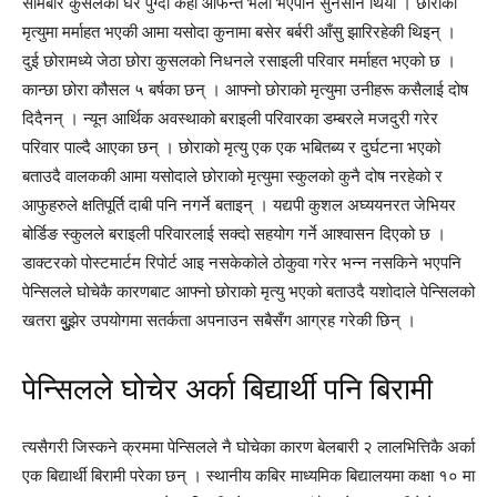
सोमबार कुसलको घर पुग्दा केही आफन्त भेला भएपनि सुनसान थियो । छोराको
मृत्युमा मर्माहत भएकी आमा यसोदा कुनामा बसेर बर्बरी आँसु झारिरहेकी थिइन् ।
दुई छोरामध्ये जेठा छोरा कुसलको निधनले रसाइली परिवार मर्माहत भएको छ ।
कान्छा छोरा कौसल ५ बर्षका छन् । आफ्नो छोराको मृत्युमा उनीहरू कसैलाई दोष
दिदैनन् । न्यून आर्थिक अवस्थाको बराइली परिवारका डम्बरले मजदुरी गरेर
परिवार पाल्दै आएका छन् । छोराको मृत्यु एक एक भबितब्य र दुर्घटना भएको
बताउदै वालककी आमा यसोदाले छोराको मृत्युमा स्कुलको कुनै दोष नरहेको र
आफुहरुले क्षतिपूर्ति दाबी पनि नगर्ने बताइन् । यद्यपी कुशल अघ्ययनरत जेभियर
बोर्डिङ स्कुलले बराइली परिवारलाई सक्दो सहयोग गर्ने आश्वासन दिएको छ ।
डाक्टरको पोस्टमार्टम रिपोर्ट आइ नसकेकोले ठोकुवा गरेर भन्न नसकिने भएपनि
पेन्सिलले घोचेकै कारणबाट आफ्नो छोराको मृत्यु भएको बताउदै यशोदाले पेन्सिलको
खतरा बुुुुझेर उपयोगमा सतर्कता अपनाउन सबैसँग आग्रह गरेकी छिन् ।
पेन्सिलले घोचेर अर्का बिद्यार्थी पनि बिरामी
त्यसैगरी जिस्कने क्रममा पेन्सिलले नै घोचेका कारण बेलबारी २ लालभित्तिकै अर्का
एक बिद्यार्थी बिरामी परेका छन् । स्थानीय कबिर माध्यमिक बिद्यालयमा कक्षा १० मा