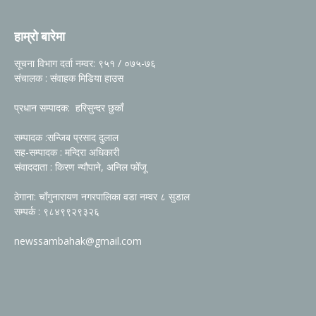
हाम्रो बारेमा
सूचना विभाग दर्ता नम्वर: ९५१ / ०७५-७६
संचालक : संवाहक मिडिया हाउस
प्रधान सम्पादक: हरिसुन्दर छुकाँ
सम्पादक :सन्जिब प्रसाद दुलाल
सह-सम्पादक : मन्दिरा अधिकारी
संवाददाता : किरण न्यौपाने, अनिल फोँजू
ठेगाना: चाँगुनारायण नगरपालिका वडा नम्वर ८ सुडाल
सम्पर्क : ९८४९९२९३२६
newssambahak@gmail.com