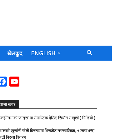
खेलकुद
ENGLISH
Facebook
YouTube
Channel
ताजा खवर
‘कहीँ नभाको जात्रा’ मा रोमाण्टिक देखिए सियोन र खुशी ( भिडियो )
अकबरे खुर्सानी खेती विस्तारमा भिरकोट नगरपालिका, १ लाखभन्दा
बढी बिरुवा वितरण