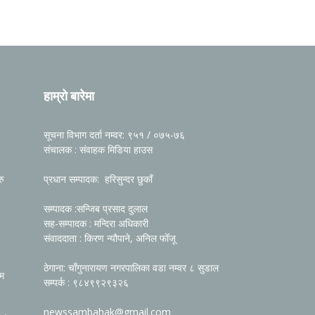
हाम्रो बारेमा
सूचना विभाग दर्ता नम्वर: ९५१ / ०७५-७६
संचालक : संवाहक मिडिया हाउस
रु
प्रधान सम्पादक: हरिसुन्दर छुकाँ
सम्पादक :सन्जिब प्रसाद दुलाल
सह-सम्पादक : मन्दिरा अधिकारी
संवाददाता : किरण न्यौपाने, अनिल फोँजू
ठेगाना: चाँगुनारायण नगरपालिका वडा नम्वर ८ सुडाल
रम
सम्पर्क : ९८४९९२९३२६
newssambahak@gmail.com