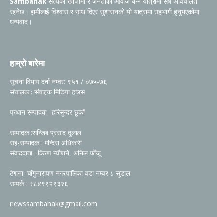
Sambahak
सत्यको खोजीमा र जनताको आवाज बन्ने यात्रामा सधैं अविचलित
रहनेछ। हामीलाई विश्वास र साथ दिएर सुशासनको यो यात्रामा सहभागी हुनुभएकोमा
धन्यवाद।
हाम्रो बारेमा
सूचना विभाग दर्ता नम्वर: ९५१ / ०७५-७६
संचालक : संवाहक मिडिया हाउस
प्रधान सम्पादक: हरिसुन्दर छुकाँ
सम्पादक :सन्जिब प्रसाद दुलाल
सह-सम्पादक : मन्दिरा अधिकारी
संवाददाता : किरण न्यौपाने, अनिल फोँजू
ठेगाना: चाँगुनारायण नगरपालिका वडा नम्वर ८ सुडाल
सम्पर्क : ९८४९९२९३२६
newssambahak@gmail.com