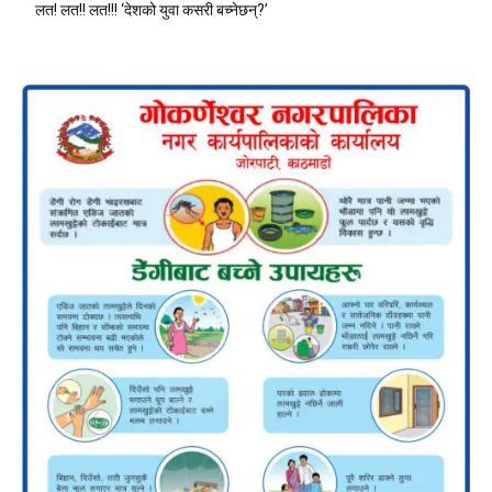
लत! लत!! लत!!! ‘देशको युवा कसरी बच्नेछन्?’